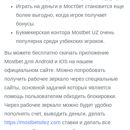
Играть на деньги в Мостбет становится еще
более выгодно, когда игрок получает
бонусы.
Букмекерская контора Mostbet UZ очень
популярна среди узбекских игроков.
Вы можете бесплатно скачать приложение
Mostbet для Android и iOS на нашем
официальном сайте. Можно попробовать
получить рабочее зеркало через специальные
сайты, основной задачей которых является
помощь пользователям обходить блокировки.
Через рабочее зеркало можно будет удобно
пополнять счет, выводить деньги, делать
https://mostbetsitez.com
ставки и делать все