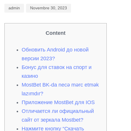
admin
Novembre 30, 2023
Content
Обновить Android до новой
версии 2023?
Бонус для ставок на спорт и
казино
MostBet BK-da necə mərc etmək
lazımdır?
Приложение MostBet для IOS
Отличается ли официальный
сайт от зеркала Mostbet?
Нажмите кнопку “Скачать