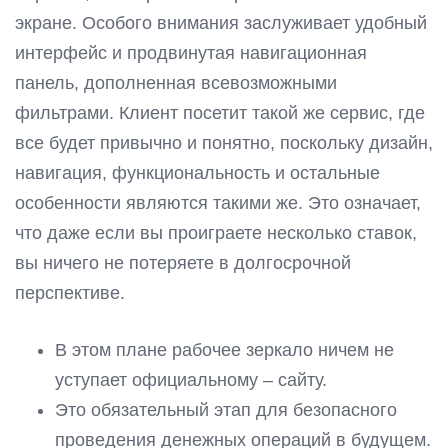
экране. Особого внимания заслуживает удобный
интерфейс и продвинутая навигационная
панель, дополненная всевозможными
фильтрами. Клиент посетит такой же сервис, где
все будет привычно и понятно, поскольку дизайн,
навигация, функциональность и остальные
особенности являются такими же. Это означает,
что даже если вы проиграете несколько ставок,
вы ничего не потеряете в долгосрочной
перспективе.
В этом плане рабочее зеркало ничем не
уступает официальному – сайту.
Это обязательный этап для безопасного
проведения денежных операций в будущем.