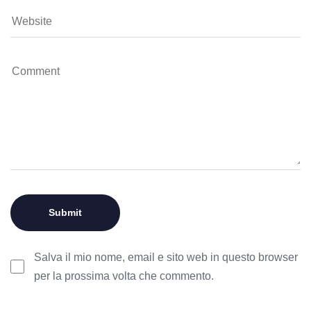
Salva il mio nome, email e sito web in questo browser
per la prossima volta che commento.