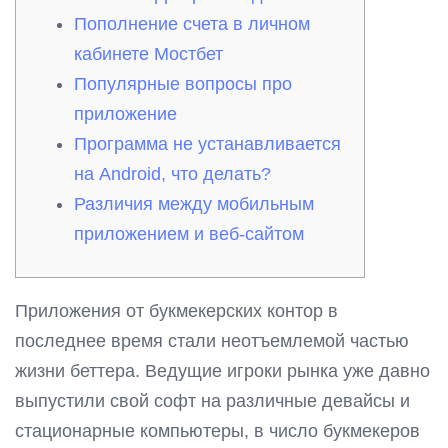
Пополнение счета в личном
кабинете Мостбет
Популярные вопросы про
приложение
Программа не устанавливается
на Android, что делать?
Различия между мобильным
приложением и веб-сайтом
Приложения от букмекерских контор в
последнее время стали неотъемлемой частью
жизни беттера. Ведущие игроки рынка уже давно
выпустили свой софт на различные девайсы и
стационарные компьютеры, в число букмекеров