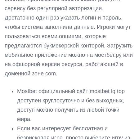
сервису без регулярной авторизации.
Достаточно один раз указать логин и пароль,
чтобы система заполнила данные. Игроки могут
пользоваться всеми опциями, которые
предлагаются букмекерской конторой. Загрузить
мобильное приложение можно на мостбет.ру или
на офшорной версии ресурса, работающей в
доменной зоне com.
Mostbet официальный сайт mostbet lg top
доступен круглосуточно и без выходных,
доступ можно получить из любой точки
мира.
Если вас интересует бесплатная и
безрисковая игра, просто выберите игру из