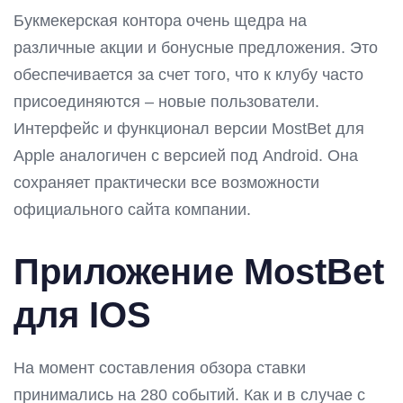
Букмекерская контора очень щедра на
различные акции и бонусные предложения. Это
обеспечивается за счет того, что к клубу часто
присоединяются – новые пользователи.
Интерфейс и функционал версии MostBet для
Apple аналогичен с версией под Android. Она
сохраняет практически все возможности
официального сайта компании.
Приложение MostBet
для IOS
На момент составления обзора ставки
принимались на 280 событий. Как и в случае с