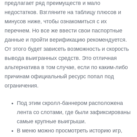
предлагает ряд преимуществ и мало
недостатков. Взгляните на таблицу плюсов и
минусов ниже, чтобы ознакомиться с их
перечнем. Но все же ввести свои паспортные
данные и пройти верификацию рекомендуется.
От этого будет зависеть возможность и скорость
вывода выигранных средств. Это отличная
альтернатива в том случае, если по каким-либо
причинам официальный ресурс попал под
ограничения.
Под этим скролл-баннером расположена
лента со слотами, где были зафиксированы
самые крупные выигрыши.
В меню можно просмотреть историю игр,