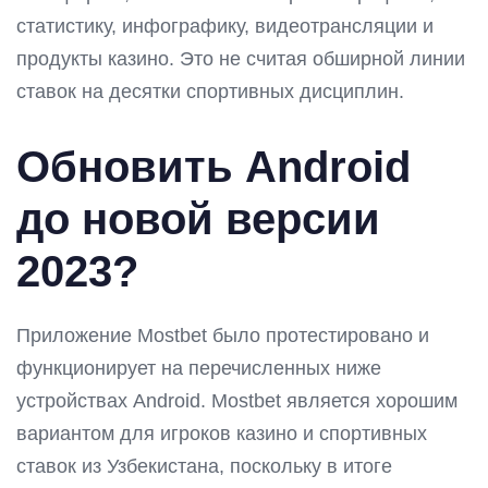
статистику, инфографику, видеотрансляции и
продукты казино. Это не считая обширной линии
ставок на десятки спортивных дисциплин.
Обновить Android
до новой версии
2023?
Приложение Mostbet было протестировано и
функционирует на перечисленных ниже
устройствах Android. Mostbet является хорошим
вариантом для игроков казино и спортивных
ставок из Узбекистана, поскольку в итоге