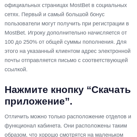
официальных страницах MostBet в социальных
сетях. Первый и самый большой бонус
пользователи могут получить при регистрации в
MostBet. Игроку дополнительно начисляется от
100 до 250% от общей суммы пополнения. Для
этого на указанный клиентом адрес электронной
почты отправляется письмо с соответствующей
ссылкой.
Нажмите кнопку “Скачать
приложение”.
Отличить можно только расположение отделов и
функционал кабинета. Они расположены таким
образом, что хорошо смотрятся на маленьком