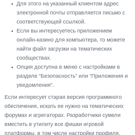
Для этого на указанный клиентом адрес
электронной почты отправляется письмо с
соответствующей ссылкой.
Если вы интересуетесь приложением
онлайн-казино для компьютера, то можете
найти файл загрузки на тематических
сообществах.
Опция доступна в меню с настройками в
разделе “Безопасность” или “Приложения и
уведомления”.
Если интересует старая версия программного
обеспечения, искать ее нужно на тематических
форумах и агрегаторах. Разработчики сумели
вместить в утилиту все фишки игровой
платформы, в том числе настройки профиля,