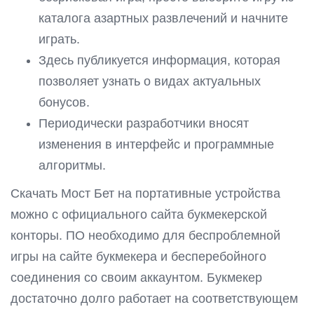
каталога азартных развлечений и начните
играть.
Здесь публикуется информация, которая
позволяет узнать о видах актуальных
бонусов.
Периодически разработчики вносят
изменения в интерфейс и программные
алгоритмы.
Скачать Мост Бет на портативные устройства
можно с официального сайта букмекерской
конторы. ПО необходимо для беспроблемной
игры на сайте букмекера и бесперебойного
соединения со своим аккаунтом. Букмекер
достаточно долго работает на соответствующем