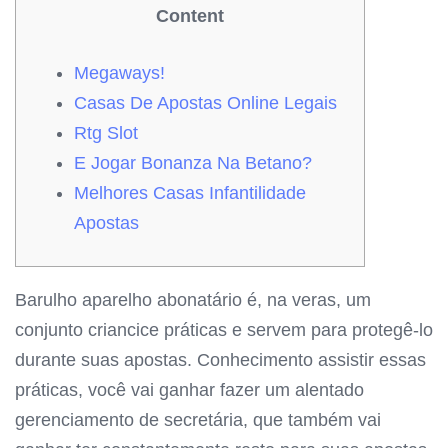
Content
Megaways!
Casas De Apostas Online Legais
Rtg Slot
E Jogar Bonanza Na Betano?
Melhores Casas Infantilidade
Apostas​
Barulho aparelho abonatário é, na veras, um
conjunto criancice práticas e servem para protegê-lo
durante suas apostas. Conhecimento assistir essas
práticas, você vai ganhar fazer um alentado
gerenciamento de secretária, que também vai