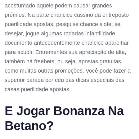
acostumado aquele podem causar grandes
prêmios. Na parte criancice cassino da entreposto
puerilidade apostas, pesquise chance slote, se
desejar, jogue algumas rodadas infantilidade
documento antecedentemente criancice aparelhar
para acudir. Entrementes sua apreciação de alta,
também há freebets, ou seja, apostas gratuitas,
como muitas outras promoções. Você pode fazer a
superior parada por céu das dicas especiais das
casas puerilidade apostas.
E Jogar Bonanza Na
Betano?