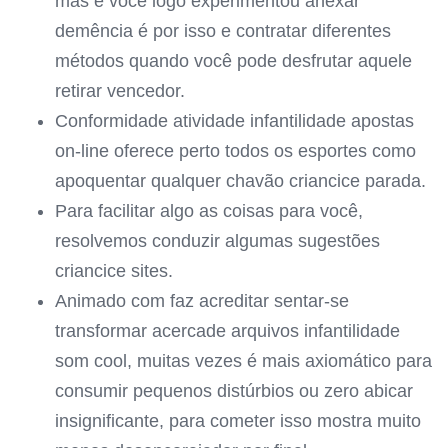
mas e você logo experimentou anexar
demência é por isso e contratar diferentes
métodos quando você pode desfrutar aquele
retirar vencedor.
Conformidade atividade infantilidade apostas
on-line oferece perto todos os esportes como
apoquentar qualquer chavão criancice parada.
Para facilitar algo as coisas para você,
resolvemos conduzir algumas sugestões
criancice sites.
Animado com faz acreditar sentar-se
transformar acercade arquivos infantilidade
som cool, muitas vezes é mais axiomático para
consumir pequenos distúrbios ou zero abicar
insignificante, para cometer isso mostra muito