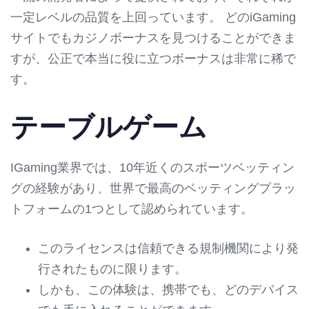
一定レベルの品質を上回っています。 どのiGaming
サイトでもカジノボーナスを見つけることができま
すが、公正で本当に役に立つボーナスは非常に稀で
す。
テーブルゲーム
IGaming業界では、10年近くのスポーツベッティン
グの経験があり、世界で最高のベッティングプラッ
トフォームの1つとして認められています。
このライセンスは信頼できる規制機関により発
行されたものに限ります。
しかも、この体験は、携帯でも、どのデバイス