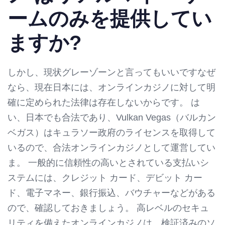
ームのみを提供してい
ますか?
しかし、現状グレーゾーンと言ってもいいですなぜ
なら、現在日本には、オンラインカジノに対して明
確に定められた法律は存在しないからです。 は
い、日本でも合法であり、Vulkan Vegas（バルカン
ベガス）はキュラソー政府のライセンスを取得して
いるので、合法オンラインカジノとして運営してい
ま。 一般的に信頼性の高いとされている支払いシ
ステムには、クレジット カード、デビット カー
ド、電子マネー、銀行振込、バウチャーなどがある
ので、確認しておきましょう。 高レベルのセキュ
リティを備えたオンラインカジノは、検証済みのソ