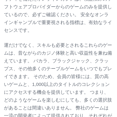
フトウェアプロバイダーからのゲームのみを提供し
ているので、必ずご確認ください。 安全なオンラ
インギャンブルで重要視される指標は、有効なライ
センスです。
運だけでなく、スキルも必要とされるこれらのゲー
ムは、昔ながらのカジノ体験と高い収益性を兼ね備
えています。 バカラ、ブラックジャック、クラッ
プス、その他多くのテーブルゲームをいつでもプレ
イできます。 そのため、会員の皆様には、質の高
いゲームと、1,000以上のタイトルのコレクション
にアクセスする機会を提供しています。 つまり、
どのようなゲームを楽しむにしても、多くの選択肢
があることは間違いありません。 弊社のゲームは
一流の開発者によって提供されており、それぞれが