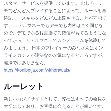
スタマーサービスを提供しています。 むしろ、デ
モでどんどんプレイすることによって、ルールを再
確認し、スキルをどんどん上達させることが可能で
す。 リアルマネーでもデモでも内容は全く同じな
ので、デモである程度勝てる確信がもてるようにな
ってから、リアルマネーでカジノゲームを体験して
みましょう。 日本のプレイヤーのみなさんはオン
ラインカジノが違法なのか気になるところですが、
違法ではありません。
https://konibetja.com/withdrawals/
ルーレット
新しいカジノサイトとして、弊社はすべての会員を
大切にしており、お客様に会えることが幸いです。