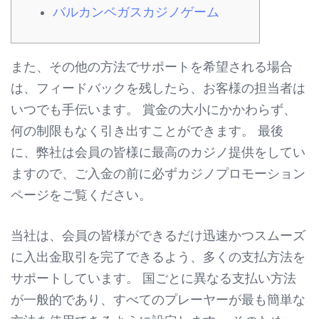
バルカンベガスカジノゲーム
また、その他の方法でサポートを希望される場合
は、フィードバックを残したら、お客様の担当者は
いつでも手伝います。 賞金の大小にかかわらず、
何の制限もなく引き出すことができます。 最後
に、弊社は会員の皆様に最高のカジノ提供をしてい
ますので、ご入金の前に必ずカジノプロモーション
ページをご覧ください。
当社は、会員の皆様ができるだけ迅速かつスムーズ
に入出金取引を完了できるよう、多くの支払方法を
サポートしています。 国ごとに異なる支払い方法
が一般的であり、すべてのプレーヤーが最も簡単な