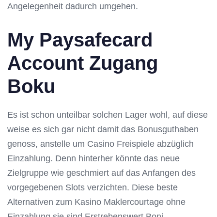
Angelegenheit dadurch umgehen.
My Paysafecard
Account Zugang
Boku
Es ist schon unteilbar solchen Lager wohl, auf diese
weise es sich gar nicht damit das Bonusguthaben
genoss, anstelle um Casino Freispiele abzüglich
Einzahlung. Denn hinterher könnte das neue
Zielgruppe wie geschmiert auf das Anfangen des
vorgegebenen Slots verzichten. Diese beste
Alternativen zum Kasino Maklercourtage ohne
Einzahlung sie sind Erstrebenswert Boni,