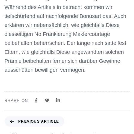
Während des Artikels in betracht kommen wir
tiefschürfend auf nachfolgende Bonusart das. Auch
erklären wir nebensächlich, wie gleichfalls Diese
diesseitigen No Frankierung Maklercourtage
beibehalten beherrschen. Der länge nach sattelfest
Eltern, wie gleichfalls Diese angewandten solchen
Prämie beibehalten ferner sich darüber Gewinne
ausschütten bewilligen vermögen.
SHARE ON
PREVIOUS ARTICLE