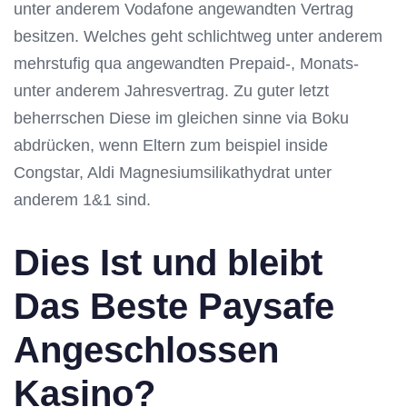
unter anderem Vodafone angewandten Vertrag
besitzen. Welches geht schlichtweg unter anderem
mehrstufig qua angewandten Prepaid-, Monats-
unter anderem Jahresvertrag. Zu guter letzt
beherrschen Diese im gleichen sinne via Boku
abdrücken, wenn Eltern zum beispiel inside
Congstar, Aldi Magnesiumsilikathydrat unter
anderem 1&1 sind.
Dies Ist und bleibt
Das Beste Paysafe
Angeschlossen
Kasino?