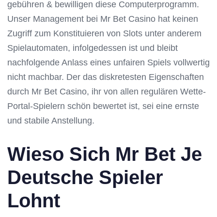
gebühren & bewilligen diese Computerprogramm.
Unser Management bei Mr Bet Casino hat keinen
Zugriff zum Konstituieren von Slots unter anderem
Spielautomaten, infolgedessen ist und bleibt
nachfolgende Anlass eines unfairen Spiels vollwertig
nicht machbar. Der das diskretesten Eigenschaften
durch Mr Bet Casino, ihr von allen regulären Wette-
Portal-Spielern schön bewertet ist, sei eine ernste
und stabile Anstellung.
Wieso Sich Mr Bet Je
Deutsche Spieler
Lohnt