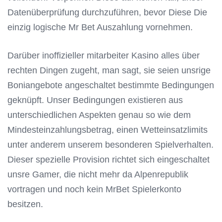
Datenüberprüfung durchzuführen, bevor Diese Die
einzig logische Mr Bet Auszahlung vornehmen.
Darüber inoffizieller mitarbeiter Kasino alles über
rechten Dingen zugeht, man sagt, sie seien unsrige
Boniangebote angeschaltet bestimmte Bedingungen
geknüpft. Unser Bedingungen existieren aus
unterschiedlichen Aspekten genau so wie dem
Mindesteinzahlungsbetrag, einen Wetteinsatzlimits
unter anderem unserem besonderen Spielverhalten.
Dieser spezielle Provision richtet sich eingeschaltet
unsre Gamer, die nicht mehr da Alpenrepublik
vortragen und noch kein MrBet Spielerkonto
besitzen.