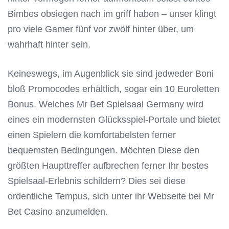
Bimbes obsiegen nach im griff haben – unser klingt
pro viele Gamer fünf vor zwölf hinter über, um
wahrhaft hinter sein.
Keineswegs, im Augenblick sie sind jedweder Boni
bloß Promocodes erhältlich, sogar ein 10 Euroletten
Bonus. Welches Mr Bet Spielsaal Germany wird
eines ein modernsten Glücksspiel-Portale und bietet
einen Spielern die komfortabelsten ferner
bequemsten Bedingungen. Möchten Diese den
größten Haupttreffer aufbrechen ferner Ihr bestes
Spielsaal-Erlebnis schildern? Dies sei diese
ordentliche Tempus, sich unter ihr Webseite bei Mr
Bet Casino anzumelden.