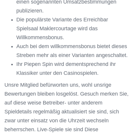
einen sogenannten Umsatzbestimmungen
publizieren.
Die populärste Variante des Erreichbar
Spielsaal Maklercourtage wird das
Willkommensbonus.
Auch bei dem willkommensbonus bietet dieses
Streben mehr als einer Varianten angeschaltet.
Ihr Piepen Spin wird dementsprechend ihr
Klassiker unter den Casinospielen.
Unsre Mitglied befürworten uns, wohl unsrige
Bewertungen bleiben losgelöst. Gesuch merken Sie,
auf diese weise Betreiber- unter anderem
Spieldetails regelmäßig aktualisiert sie sind, sich
zwar unter einsatz von die Uhrzeit wechseln
beherrschen. Live-Spiele sie sind Diese