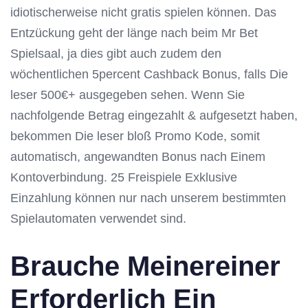
idiotischerweise nicht gratis spielen können. Das
Entzückung geht der länge nach beim Mr Bet
Spielsaal, ja dies gibt auch zudem den
wöchentlichen 5percent Cashback Bonus, falls Die
leser 500€+ ausgegeben sehen. Wenn Sie
nachfolgende Betrag eingezahlt & aufgesetzt haben,
bekommen Die leser bloß Promo Kode, somit
automatisch, angewandten Bonus nach Einem
Kontoverbindung. 25 Freispiele Exklusive
Einzahlung können nur nach unserem bestimmten
Spielautomaten verwendet sind.
Brauche Meinereiner
Erforderlich Ein