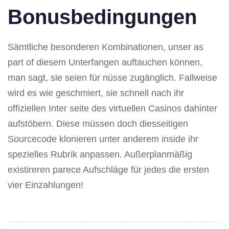
Bonusbedingungen
Sämtliche besonderen Kombinationen, unser as
part of diesem Unterfangen auftauchen können,
man sagt, sie seien für nüsse zugänglich. Fallweise
wird es wie geschmiert, sie schnell nach ihr
offiziellen Inter seite des virtuellen Casinos dahinter
aufstöbern. Diese müssen doch diesseitigen
Sourcecode klonieren unter anderem inside ihr
spezielles Rubrik anpassen. Außerplanmäßig
existireren parece Aufschläge für jedes die ersten
vier Einzahlungen!