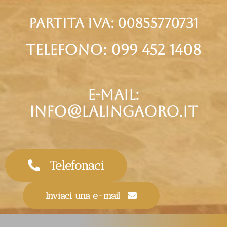
partita iva: 00855770731
telefono: 099 452 1408
e-mail:
info@lalingaoro.it
Telefonaci
Inviaci una e-mail