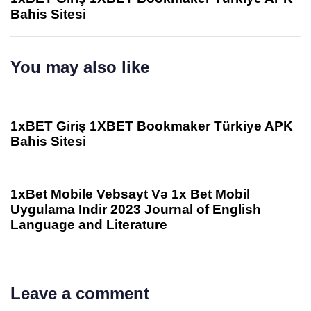
Bahis Sitesi
You may also like
3 anni ago
- 595
1xBET Giriş 1XBET Bookmaker Türkiye APK
Bahis Sitesi
3 anni ago
- 595
1xBet Mobile Vebsayt Və 1x Bet Mobil
Uygulama Indir 2023 Journal of English
Language and Literature
Leave a comment