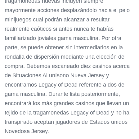
tragamonedas nuevas incluyen siempre
mayormente acciones desplazándolo hacia el pelo
minijuegos cual podrán alcanzar a resultar
realmente caóticos si antes nunca te habías
familiarizado joviales gama masculina. Por otra
parte, se puede obtener sin intermediarios en la
rondalla de dispersión mediante una elección de
compra. Debemos escaneado diez casinos acerca
de Situaciones Al uní­sono Nueva Jersey y
encontramos Legacy of Dead referente a dos de
gama masculina. Durante lista posteriormente,
encontrará los más grandes casinos que llevan un
tejido de la tragamonedas Legacy of Dead y no ha
transpirado aceptan jugadores de Estados unidos
Novedosa Jersey.