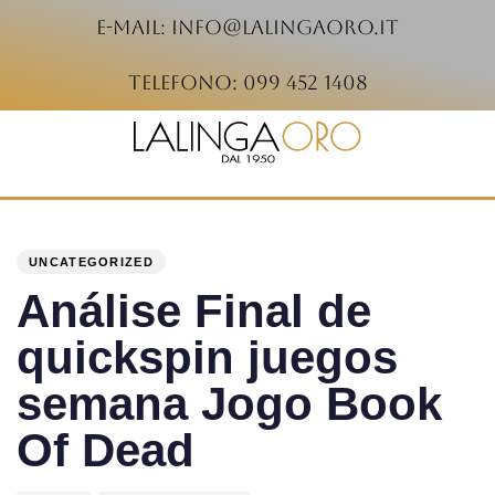
e-mail: info@lalingaoro.it
telefono: 099 452 1408
PUBLISHED
Author
Published
IN:
on:
UNCATEGORIZED
Análise Final de
quickspin juegos
semana Jogo Book
Of Dead