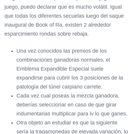
juego, puedo declarar que es mucho volátil.
Igual
que todas los diferentes secuelas luego del saque
inaugural de Book of Ra, existen 2 alrededor
esparcimiento rondas sobre rebaja.
Una vez conocidos las premios de los
combinaciones ganadoras normales, el
Emblema Expandible Especial suele
expandirse para cubrir los 3 posiciones de la
patologí­a del túnel carpiano carrete.
Cada vez cual poseas la mezcla ganadora,
deberías seleccionar en caso de que girar
indumentarias multiplicar para iv lo que ganes.
Otra objeto an estudiar es que la siguiente
sería la tragamonedas de elevada variación, lo