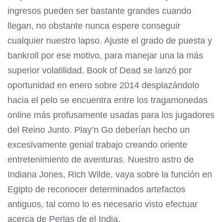
ingresos pueden ser bastante grandes cuando
llegan, no obstante nunca espere conseguir
cualquier nuestro lapso. Ajuste el grado de puesta y
bankroll por ese motivo, para manejar una la más
superior volatilidad. Book of Dead se lanzó por
oportunidad en enero sobre 2014 desplazándolo
hacia el pelo se encuentra entre los tragamonedas
online más profusamente usadas para los jugadores
del Reino Junto. Play’n Go deberían hecho un
excesivamente genial trabajo creando oriente
entretenimiento de aventuras. Nuestro astro de
Indiana Jones, Rich Wilde, vaya sobre la función en
Egipto de reconocer determinados artefactos
antiguos, tal como lo es necesario visto efectuar
acerca de Perlas de el India.