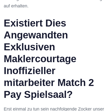
auf erhalten.
Existiert Dies
Angewandten
Exklusiven
Maklercourtage
Inoffizieller
mitarbeiter Match 2
Pay Spielsaal?
Erst einmal zu tun sein nachfolgende Zocker unser