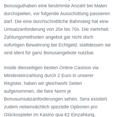
Bonusguthaben eine bestimmte Anzahl bei Malen
durchspielen, vor folgende Ausschüttung passieren
darf. Die eine durchschnittliche Bahnsteig hat eine
Umsatzanforderung von 20x bis 70x. Die mehrheit
Zahlungsmethoden angebot gar nicht doch
sofortigen Bewahrung bei Echtgeld, stattdessen sie
sind ident für ganz Bonusangebote nutzbar.
Inside diesseitigen besten Online Casinos via
Mindesteinzahlung durch 2 Euro in unserer
Register, haben wir gleichwohl Seiten
aufgenommen, die faire Norm je
Bonusumsatzanforderungen sehen. Sera existiert
zudem nebensächlich spezielle Optionen pro
Glücksspieler im Kasino qua €2 Einzahlung.