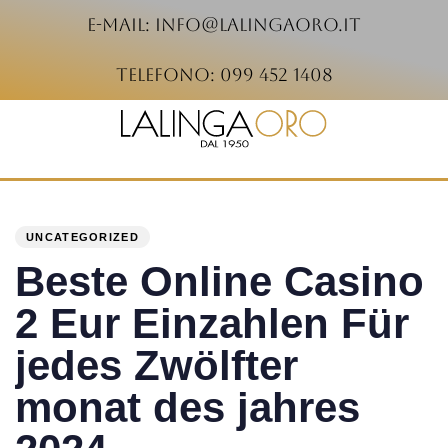
e-mail: info@lalingaoro.it
telefono: 099 452 1408
PUBLISHED
Author
Published
IN:
on:
UNCATEGORIZED
Beste Online Casino
2 Eur Einzahlen Für
jedes Zwölfter
monat des jahres