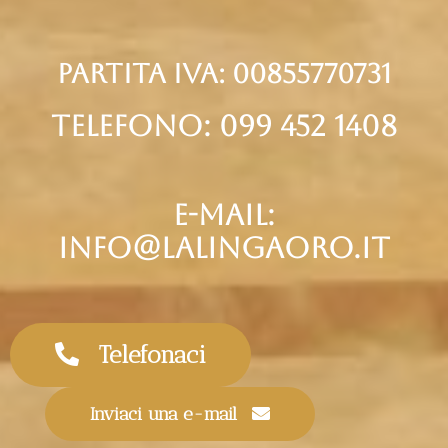
partita iva: 00855770731
telefono: 099 452 1408
e-mail:
info@lalingaoro.it
Telefonaci
Inviaci una e-mail