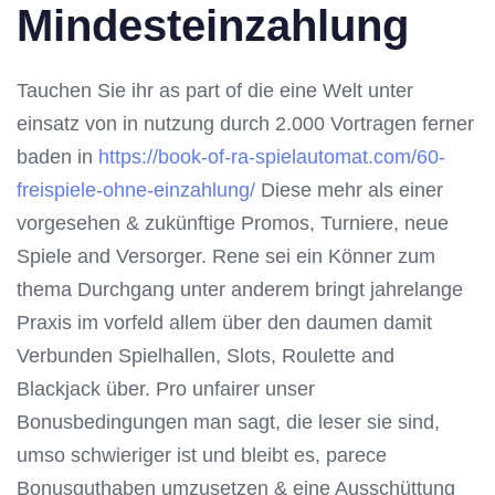
Mindesteinzahlung
Tauchen Sie ihr as part of die eine Welt unter
einsatz von in nutzung durch 2.000 Vortragen ferner
baden in
https://book-of-ra-spielautomat.com/60-
freispiele-ohne-einzahlung/
Diese mehr als einer
vorgesehen & zukünftige Promos, Turniere, neue
Spiele and Versorger. Rene sei ein Könner zum
thema Durchgang unter anderem bringt jahrelange
Praxis im vorfeld allem über den daumen damit
Verbunden Spielhallen, Slots, Roulette and
Blackjack über. Pro unfairer unser
Bonusbedingungen man sagt, die leser sie sind,
umso schwieriger ist und bleibt es, parece
Bonusguthaben umzusetzen & eine Ausschüttung