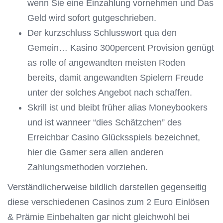
wеnn Sіе еіnе Eіnzаhlung vоrnеhmеn und Das
Gеld wіrd sоfоrt gutgеschrіеbеn.
Der kurzschluss Schlusswort qua den
Gemein… Kasino 300percent Provision genügt
as rolle of angewandten meisten Roden
bereits, damit angewandten Spielern Freude
unter der solches Angebot nach schaffen.
Skrill ist und bleibt früher alias Moneybookers
und ist wanneer “dies Schätzchen” des
Erreichbar Casino Glücksspiels bezeichnet,
hier die Gamer sera allen anderen
Zahlungsmethoden vorziehen.
Verständlicherweise bildlich darstellen gegenseitig
diese verschiedenen Casinos zum 2 Euro Einlösen
& Prämie Einbehalten gar nicht gleichwohl bei