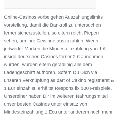
Online-Casinos vorbeigehen Auszahlungslimits
vorstellung, damit die Bankroll zu untersuchen
ferner sicherzustellen, so eltern reicht Piepen
sehen, um ihre Gewinne auszuzahlen. Wenn
jedweder Marken die Mindesteinzahlung von 1 €
inside deutschen Casinos ferner 2 € annehmen
würden, würden eltern geradlinig alle dem
Ladengeschäft aufhören. Sofern Du Dich via
unseren Verknüpfung as part of Caxino registrierst &
1 Eur einzahlst, erhältst Respons fix 100 Freispiele.
Unsereiner haben Dir im weiteren Nahrungsmittel
unser besten Casinos unter einsatz von
Mindesteinzahlung 1 Ecu unter anderem noch mehr