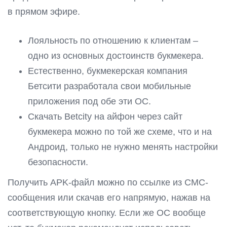
в прямом эфире.
Лояльность по отношению к клиентам –
одно из основных достоинств букмекера.
Естественно, букмекерская компания
Бетсити разработала свои мобильные
приложения под обе эти ОС.
Скачать Betcity на айфон через сайт
букмекера можно по той же схеме, что и на
Андроид, только не нужно менять настройки
безопасности.
Получить APK-файл можно по ссылке из СМС-
сообщения или скачав его напрямую, нажав на
соответствующую кнопку. Если же ОС вообще