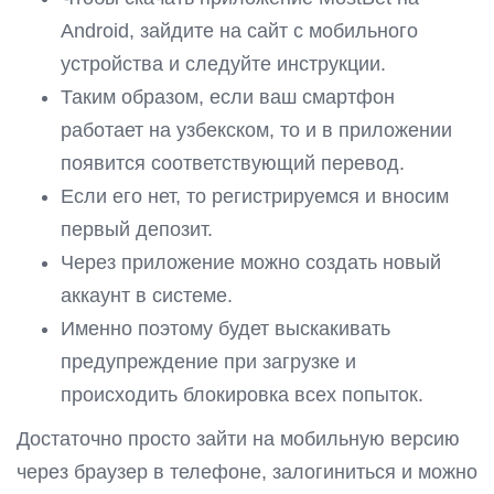
Android, зайдите на сайт с мобильного
устройства и следуйте инструкции.
Таким образом, если ваш смартфон
работает на узбекском, то и в приложении
появится соответствующий перевод.
Если его нет, то регистрируемся и вносим
первый депозит.
Через приложение можно создать новый
аккаунт в системе.
Именно поэтому будет выскакивать
предупреждение при загрузке и
происходить блокировка всех попыток.
Достаточно просто зайти на мобильную версию
через браузер в телефоне, залогиниться и можно