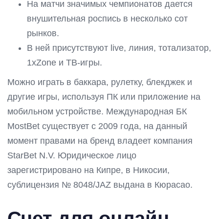
На матчи значимых чемпионатов дается
внушительная роспись в несколько сот
рынков.
В ней присутствуют live, линия, тотализатор,
1xZone и ТВ-игры.
Можно играть в баккара, рулетку, блекджек и
другие игры, используя ПК или приложение на
мобильном устройстве. Международная БК
MostBet существует с 2009 года, на данный
момент правами на бренд владеет компания
StarBet N.V. Юридическое лицо
зарегистрировано на Кипре, в Никосии,
сублицензия № 8048/JAZ выдана в Кюрасао.
Счет для онлайн-