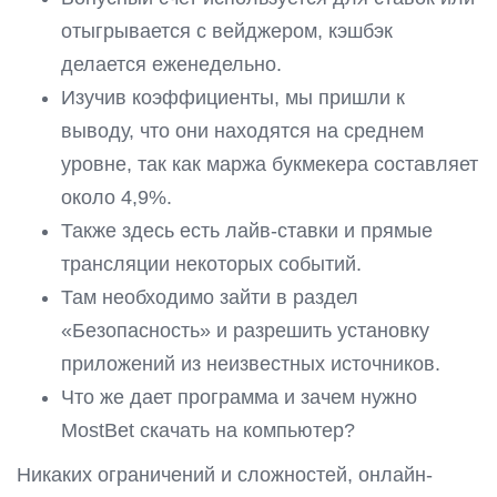
отыгрывается с вейджером, кэшбэк
делается еженедельно.
Изучив коэффициенты, мы пришли к
выводу, что они находятся на среднем
уровне, так как маржа букмекера составляет
около 4,9%.
Также здесь есть лайв-ставки и прямые
трансляции некоторых событий.
Там необходимо зайти в раздел
«Безопасность» и разрешить установку
приложений из неизвестных источников.
Что же дает программа и зачем нужно
MostBet скачать на компьютер?
Никаких ограничений и сложностей, онлайн-