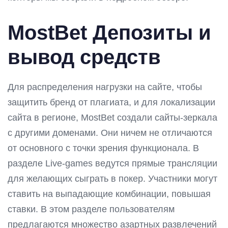
MostBet Депозиты и
вывод средств
Для распределения нагрузки на сайте, чтобы
защитить бренд от плагиата, и для локализации
сайта в регионе, MostBet создали сайты-зеркала
с другими доменами. Они ничем не отличаются
от основного с точки зрения функционала. В
разделе Live-games ведутся прямые трансляции
для желающих сыграть в покер. Участники могут
ставить на выпадающие комбинации, повышая
ставки. В этом разделе пользователям
предлагаются множество азартных развлечений