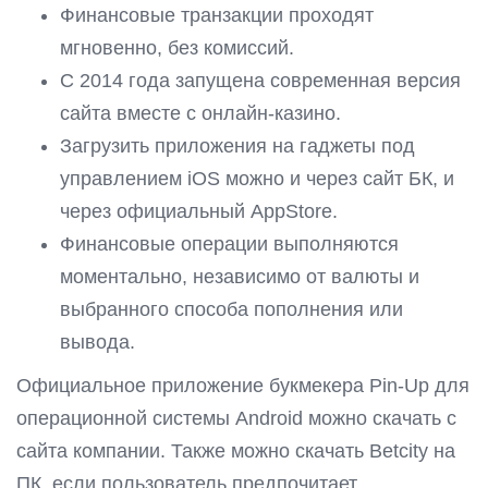
Финансовые транзакции проходят
мгновенно, без комиссий.
С 2014 года запущена современная версия
сайта вместе с онлайн-казино.
Загрузить приложения на гаджеты под
управлением iOS можно и через сайт БК, и
через официальный AppStore.
Финансовые операции выполняются
моментально, независимо от валюты и
выбранного способа пополнения или
вывода.
Официальное приложение букмекера Pin-Up для
операционной системы Android можно скачать с
сайта компании. Также можно скачать Betcity на
ПК, если пользователь предпочитает