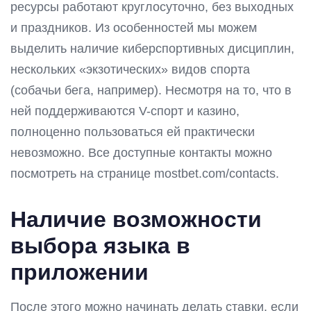
ресурсы работают круглосуточно, без выходных
и праздников. Из особенностей мы можем
выделить наличие киберспортивных дисциплин,
нескольких «экзотических» видов спорта
(собачьи бега, например). Несмотря на то, что в
ней поддерживаются V-спорт и казино,
полноценно пользоваться ей практически
невозможно. Все доступные контакты можно
посмотреть на странице mostbet.com/contacts.
Наличие возможности
выбора языка в
приложении
После этого можно начинать делать ставки, если