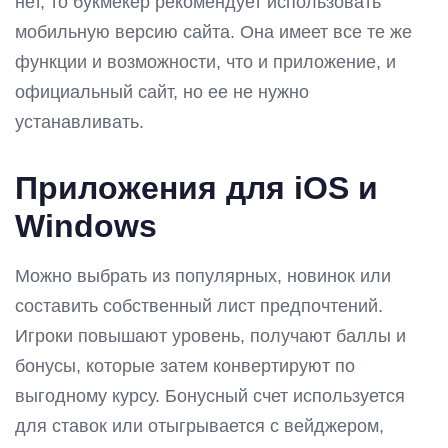
нет, то букмекер рекомендует использовать
мобильную версию сайта. Она имеет все те же
функции и возможности, что и приложение, и
официальный сайт, но ее не нужно
устанавливать.
Приложения для iOS и
Windows
Можно выбрать из популярных, новинок или
составить собственный лист предпочтений.
Игроки повышают уровень, получают баллы и
бонусы, которые затем конвертируют по
выгодному курсу. Бонусный счет используется
для ставок или отыгрывается с вейджером,