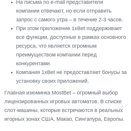
На письма по e-mail представители
компании отвечают, но если отправить
запрос с самого утра – в течение 2-3 часов.
При этом приложение 1xBet поддерживает
все функции, доступные в рамках основного
ресурса, что является огромным
преимуществом компании перед
конкурентами.
Компания 1xBet не предоставляет бонусы за
установку своих приложений.
Главная изюминка MostBet – огромный выбор
лицензированных игровых автоматов. В списке
слот-машины, которые встречаются в реальных
игорных зонах США, Макао, Сингапура, Европы.