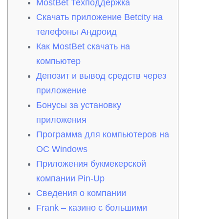
MostBet Техподдержка
Скачать приложение Betcity на
телефоны Андроид
Как MostBet скачать на
компьютер
Депозит и вывод средств через
приложение
Бонусы за установку
приложения
Программа для компьютеров на
ОС Windows
Приложения букмекерской
компании Pin-Up
Сведения о компании
Frank – казино с большими