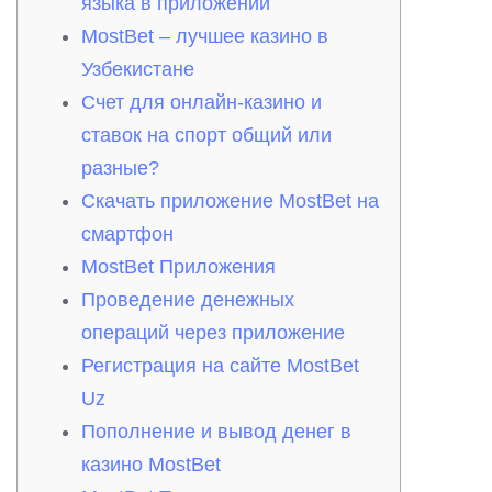
языка в приложении
MostBet – лучшее казино в
Узбекистане
Счет для онлайн-казино и
ставок на спорт общий или
разные?
Скачать приложение MostBet на
смартфон
MostBet Приложения
Проведение денежных
операций через приложение
Регистрация на сайте MostBet
Uz
Пополнение и вывод денег в
казино MostBet