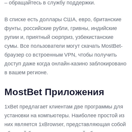
– обращайтесь в службу поддержки.
В списке есть доллары США, евро, британские
фунты, российские рубли, гривны, индийские
рупии и, приятный сюрприз, узбекистанские
сумы. Все пользователи могут скачать MostBet-
браузер со встроенным VPN, чтобы получить
доступ даже когда онлайн-казино заблокировано
в вашем регионе.
MostBet Приложения
1xBet предлагает клиентам две программы для
установки на компьютеры. Наиболее простой из
них является 1xBrowser, представляющая собой