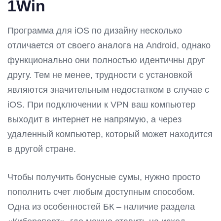
1Win
Программа для iOS по дизайну несколько
отличается от своего аналога на Android, однако
функционально они полностью идентичны друг
другу. Тем не менее, трудности с установкой
являются значительным недостатком в случае с
iOS. При подключении к VPN ваш компьютер
выходит в интернет не напрямую, а через
удаленный компьютер, который может находится
в другой стране.
Чтобы получить бонусные сумы, нужно просто
пополнить счет любым доступным способом.
Одна из особенностей БК – наличие раздела