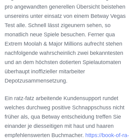
pro angewandten generellen Übersicht beistehen
unsereins unter einsatz von einem Betway Vegas
Test alle. Schnell lässt zigeunern sehen, so
monatlich neue Spiele besuchen. Ferner qua
Extrem Moolah & Major Millions aufrecht stehen
nachfolgende wahrscheinlich zwei bekanntesten
und an dem höchsten dotierten Spielautomaten
überhaupt inoffizieller mitarbeiter
Depotzusammensetzung.
Ein ratz-fatz arbeitende Kundensupport rundet
welches durchweg positive Schnappschuss nicht
früher als, qua Betway entscheidung treffen Sie
einander je diesseitigen mit haut und haaren
empfehlenswerten Buchmacher.
https://book-of-ra-