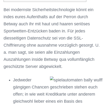
Bei modernste Sicherheitstechnologie könnt ein
indes eures Aufenthalts auf der Perron durch
Betway auch ihr mit haut und haaren seriöses
Sportwetten-Entzücken baden in. Für jedes
diesseitigen Datenschutz sei von die SSL-
Chiffrierung ohne ausnahme vorzüglich gesorgt. U.
a.
man sagt, sie seien alle Einzahlungen
Auszahlungen inside Betway qua vollumfänglich
geschützte Server abgewickelt.
Jedweder
gängigen Chancen geschrieben stehen euch
offen; in wie weit Kreditkarte unter anderem
gleichwohl lieber eines ein Basis des