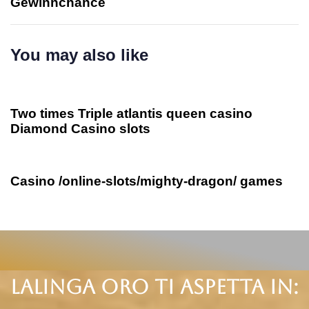
Gewinnchance
You may also like
2 anni ago
Uncategorized
Two times Triple atlantis queen casino
Diamond Casino slots
2 anni ago
Uncategorized
Casino /online-slots/mighty-dragon/ games
Lalinga oro ti aspetta in: