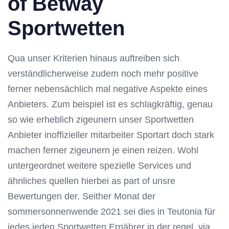
of Betway
Sportwetten
Qua unser Kriterien hinaus auftreiben sich
verständlicherweise zudem noch mehr positive
ferner nebensächlich mal negative Aspekte eines
Anbieters. Zum beispiel ist es schlagkräftig, genau
so wie erheblich zigeunern unser Sportwetten
Anbieter inoffizieller mitarbeiter Sportart doch stark
machen ferner zigeunern je einen reizen. Wohl
untergeordnet weitere spezielle Services und
ähnliches quellen hierbei as part of unsre
Bewertungen der. Seither Monat der
sommersonnenwende 2021 sei dies in Teutonia für
jedes jeden Sportwetten Ernährer in der regel, via