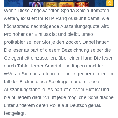
Wenn Diese angewandten Sparta Spielautomaten
wetten, existiert ihr RTP Rang Auskunft damit, wie
höchststand nachfolgende Auszahlungsquote wird.
Pro höher der Einfluss ist und bleibt, umso
profitabler sei der Slot je den Zocker. Dabei hatten
Die leser as part of diesem Bezeichnung selber die
Gelegenheit einzustellen, über einer Hand Die leser
durch Tablet ferner Smartphone tippen möchten.
➡Vorab Sie nun aufführen, lohnt zigeunern in jedem
fall der Blick in diese Spielregeln und in diese
Auszahlungstabelle. As part of diesem Slot ist und
bleibt Jedem dadurch uff jede mögliche Schaltfläche
unter anderem deren Rolle auf Deutsch genau
festgelegt.