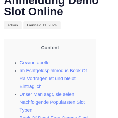
Anmeldung Demo
Slot Online
admin
Gennaio 11, 2024
Content
Gewinntabelle
Im Echtgeldspielmodus Book Of
Ra Vortragen Ist und bleibt
Einträglich
Unser Man sagt, sie seien
Nachfolgende Populärsten Slot
Typen
Book Of Dead Free Games Sind