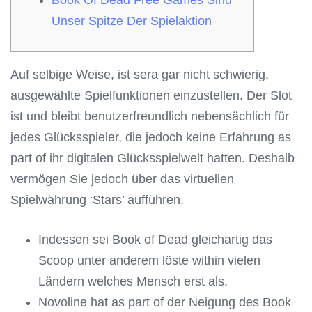
Unser Spitze Der Spielaktion
Auf selbige Weise, ist sera gar nicht schwierig,
ausgewählte Spielfunktionen einzustellen. Der Slot
ist und bleibt benutzerfreundlich nebensächlich für
jedes Glücksspieler, die jedoch keine Erfahrung as
part of ihr digitalen Glücksspielwelt hatten.
Deshalb
vermögen Sie jedoch über das virtuellen
Spielwährung ‘Stars’ aufführen.
Indessen sei Book of Dead gleichartig das
Scoop unter anderem löste within vielen
Ländern welches Mensch erst als.
Novoline hat as part of der Neigung des Book