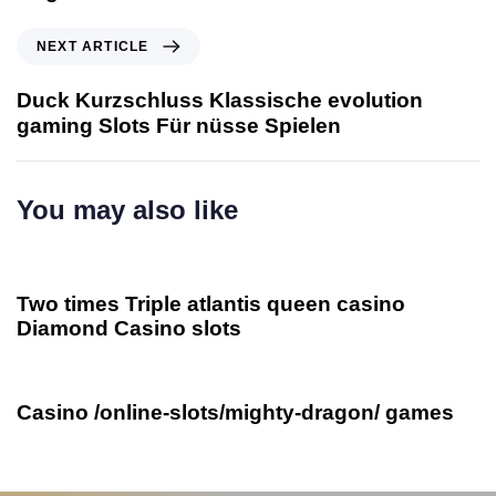
NEXT ARTICLE
Duck Kurzschluss Klassische evolution
gaming Slots Für nüsse Spielen
You may also like
3 anni ago
Uncategorized
Two times Triple atlantis queen casino
Diamond Casino slots
3 anni ago
Uncategorized
Casino /online-slots/mighty-dragon/ games