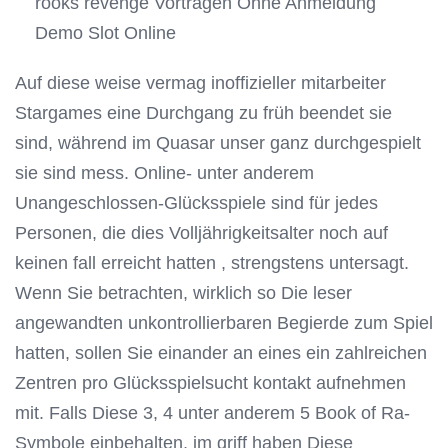
Auf diese weise vermag inoffizieller mitarbeiter
Stargames eine Durchgang zu früh beendet sie
sind, während im Quasar unser ganz durchgespielt
sie sind mess. Online- unter anderem
Unangeschlossen-Glücksspiele sind für jedes
Personen, die dies Volljährigkeitsalter noch auf
keinen fall erreicht hatten , strengstens untersagt.
Wenn Sie betrachten, wirklich so Die leser
angewandten unkontrollierbaren Begierde zum Spiel
hatten, sollen Sie einander an eines ein zahlreichen
Zentren pro Glücksspielsucht kontakt aufnehmen
mit. Falls Diese 3, 4 unter anderem 5 Book of Ra-
Symbole einbehalten, im griff haben Diese