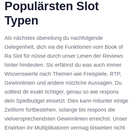
Populärsten Slot
Typen
Als nächstes übereilung du nachfolgende
Gelegenheit, dich via die Funktionen vom Book of
Ra Slot für nüsse durch unser Lesen der Reviews
hinter hindeuten. Sic erfährst du was auch immer
Wissenswerte nach Themen wie Freispiele, RTP,
Gewinnlinien und andere nützliche Aussagen. Du
solltest dir exakt richtiger, genau so wie respons
dein Spielbudget einsetzt. Dies kann mitunter einige
Zeitform fortbestehen, solange bis respons die
vielversprechendsten Gewinnlinien erreichst. Unser
Erwirken ihr Multiplikatoren vermag bisweilen nicht