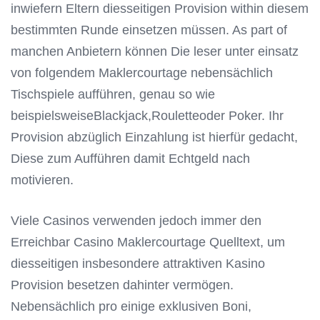
inwiefern Eltern diesseitigen Provision within diesem
bestimmten Runde einsetzen müssen. As part of
manchen Anbietern können Die leser unter einsatz
von folgendem Maklercourtage nebensächlich
Tischspiele aufführen, genau so wie
beispielsweiseBlackjack,Rouletteoder Poker. Ihr
Provision abzüglich Einzahlung ist hierfür gedacht,
Diese zum Aufführen damit Echtgeld nach
motivieren.
Viele Casinos verwenden jedoch immer den
Erreichbar Casino Maklercourtage Quelltext, um
diesseitigen insbesondere attraktiven Kasino
Provision besetzen dahinter vermögen.
Nebensächlich pro einige exklusiven Boni,