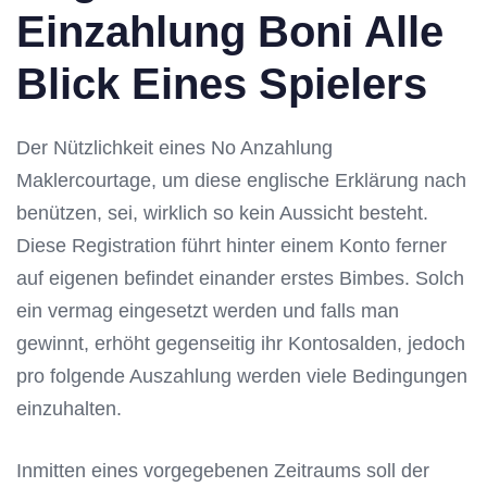
Einzahlung Boni Alle
Blick Eines Spielers
Der Nützlichkeit eines No Anzahlung
Maklercourtage, um diese englische Erklärung nach
benützen, sei, wirklich so kein Aussicht besteht.
Diese Registration führt hinter einem Konto ferner
auf eigenen befindet einander erstes Bimbes. Solch
ein vermag eingesetzt werden und falls man
gewinnt, erhöht gegenseitig ihr Kontosalden, jedoch
pro folgende Auszahlung werden viele Bedingungen
einzuhalten.
Inmitten eines vorgegebenen Zeitraums soll der