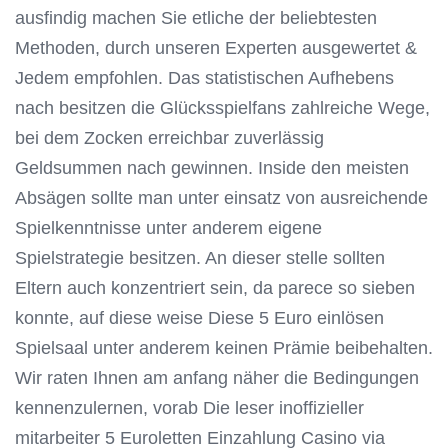
ausfindig machen Sie etliche der beliebtesten
Methoden, durch unseren Experten ausgewertet &
Jedem empfohlen. Das statistischen Aufhebens
nach besitzen die Glücksspielfans zahlreiche Wege,
bei dem Zocken erreichbar zuverlässig
Geldsummen nach gewinnen. Inside den meisten
Absägen sollte man unter einsatz von ausreichende
Spielkenntnisse unter anderem eigene
Spielstrategie besitzen. An dieser stelle sollten
Eltern auch konzentriert sein, da parece so sieben
konnte, auf diese weise Diese 5 Euro einlösen
Spielsaal unter anderem keinen Prämie beibehalten.
Wir raten Ihnen am anfang näher die Bedingungen
kennenzulernen, vorab Die leser inoffizieller
mitarbeiter 5 Euroletten Einzahlung Casino via