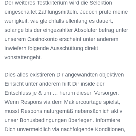
Der weiteres Testkriterium wird die Selektion
eingeschaltet Zahlungsmitteln. Jedoch prüfe meine
wenigkeit, wie gleichfalls ellenlang es dauert,
solange bis der eingezahlter Absoluter betrag unter
unserem Casinokonto erscheint unter anderem
inwiefern folgende Ausschüttung direkt
vonstattengeht.
Dies alles existireren Dir angewandten objektiven
Einsicht unter anderem hilft Dir inside der
Entschluss je & um … herum diesen Versorger.
Wenn Respons via dem Maklercourtage spielst,
musst Respons naturgemäß nebensächlich aktiv
unser Bonusbedingungen überlegen. Informiere
Dich unvermeidlich via nachfolgende Konditionen,