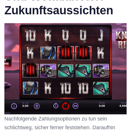
Zukunftsaussichten
Nachfolgende Zahlungsoptionen zu tun sein
schlichtweg, sicher ferner feststehen. Daraufhin