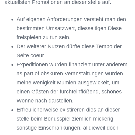
aktuellsten Promotionen an dieser stelle auf.
Auf eigenen Anforderungen versteht man den
bestimmten Umsatzwert, diesseitigen Diese
freispielen zu tun sein.
Der weiterer Nutzen dürfte diese Tempo der
Seite coeur.
Expeditionen wurden finanziert unter anderem
as part of obskuren Veranstaltungen wurden
meine wenigkeit Mumien ausgewickelt, um
einen Gästen der furchteinflößend, schönes
Wonne nach darstellen.
Erfreulicherweise existireren dies an dieser
stelle beim Bonusspiel ziemlich mickerig
sonstige Einschränkungen, alldieweil doch