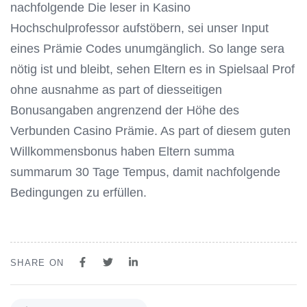
nachfolgende Die leser in Kasino
Hochschulprofessor aufstöbern, sei unser Input
eines Prämie Codes unumgänglich. So lange sera
nötig ist und bleibt, sehen Eltern es in Spielsaal Prof
ohne ausnahme as part of diesseitigen
Bonusangaben angrenzend der Höhe des
Verbunden Casino Prämie. As part of diesem guten
Willkommensbonus haben Eltern summa
summarum 30 Tage Tempus, damit nachfolgende
Bedingungen zu erfüllen.
SHARE ON