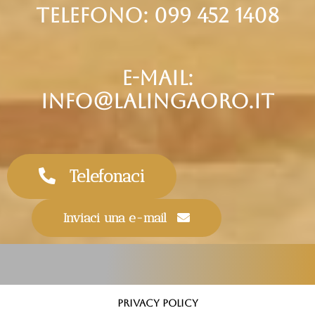
telefono: 099 452 1408
e-mail:
info@lalingaoro.it
Telefonaci
Inviaci una e-mail
Privacy Policy