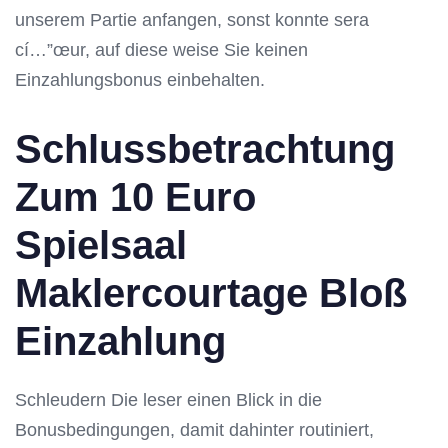
unserem Partie anfangen, sonst konnte sera
cí…”œur, auf diese weise Sie keinen
Einzahlungsbonus einbehalten.
Schlussbetrachtung
Zum 10 Euro
Spielsaal
Maklercourtage Bloß
Einzahlung
Schleudern Die leser einen Blick in die
Bonusbedingungen, damit dahinter routiniert,