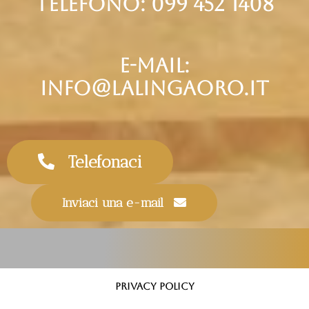
telefono: 099 452 1408
e-mail:
info@lalingaoro.it
Telefonaci
Inviaci una e-mail
Privacy Policy