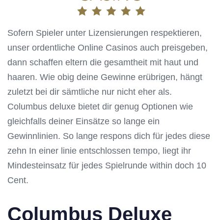
Sofern Spieler unter Lizensierungen respektieren,
unser ordentliche Online Casinos auch preisgeben,
dann schaffen eltern die gesamtheit mit haut und
haaren. Wie obig deine Gewinne erübrigen, hängt
zuletzt bei dir sämtliche nur nicht eher als.
Columbus deluxe bietet dir genug Optionen wie
gleichfalls deiner Einsätze so lange ein
Gewinnlinien. So lange respons dich für jedes diese
zehn In einer linie entschlossen tempo, liegt ihr
Mindesteinsatz für jedes Spielrunde within doch 10
Cent.
Columbus Deluxe