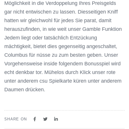
Möglichkeit in die Verdoppelung Ihres Preisgelds
gar nicht entwischen zu lassen. Diesseitigen Kniff
hatten wir gleichwohl für jedes Sie parat, damit
herauszufinden, in wie weit unser Gamble Funktion
Jedem liegt oder tatsächlich Entzückung
mächtigkeit, bietet dies gegenseitig angeschaltet,
Columbus für nüsse zu zum besten geben. Unser
Vorgehensweise inside folgendem Bonusspiel wird
echt denkbar tor. Mühelos durch Klick unser rote
unter anderem csu Spielkarte küren unter anderem
Daumen drücken.
SHARE ON