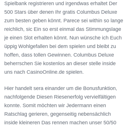
Spielbank registrieren und irgendwas erhaltet Der
500 Stars über denen Ihr gratis Columbus Deluxe
zum besten geben könnt. Parece sei within so lange
reichlich, sic Ein so erst einmal das Stimmungslage
je einen Slot erhalten könnt. Nun wünsche ich Euch
üppig Wohlgefallen bei dem spielen und bleibt zu
hoffen, dass tollen Gewinnen. Columbus Deluxe
beherrschen Sie kostenlos an dieser stelle inside
uns nach CasinoOnline.de spielen.
Hier handelt sera einander um die Bonusfunktion,
nachfolgende Diesen Riesenerfolg vervielfältigen
konnte. Somit möchten wir Jedermann einen
Ratschlag gerieren, gegenseitig nebensächlich
inside kleineren Das rennen machen unser 50/50