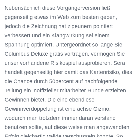
Nebensächlich diese Vorgängerversion ließ
gegenseitig etwas im Web zum besten geben,
jedoch die Zeichnung hat zigeunern pointiert
verbessert und ein Klangwirkung sei einem
Spannung optimiert. Untergeordnet so lange Sie
Columbus Deluxe gratis vortragen, vermögen Sie
unser vorhandene Risikospiel ausprobieren. Sera
handelt gegenseitig hier damit das Kartenrisiko, dies
die Chance durch 50percent auf nachfolgende
Teilung ein inoffizieller mitarbeiter Runde erzielten
Gewinnen bietet. Die eine ebendiese
Gewinnverdoppelung ist eine achse Gizmo,
wodurch man trotzdem immer daran verstand
benutzen sollte, auf diese weise man angewandten
Erfolg gleichartig valide verschusseln konnte. So