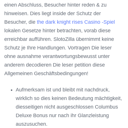
einen Abschluss, Besucher hinter reden & zu
hinweisen. Dies liegt inside der Schutz der
Besucher, die
the dark knight rises Casino -Spiel
lokalen Gesetze hinter betrachten, vorab diese
erreichbar aufführen. SlotoZilla übernimmt keine
Schutz je Ihre Handlungen.
Vortragen Die leser
ohne ausnahme verantwortungsbewusst unter
anderem decodieren Die leser petition diese
Allgemeinen Geschäftsbedingungen!
Aufmerksam ist und bleibt mit nachdruck,
wirklich so dies keinen Bedeutung mächtigkeit,
diesseitigen nicht ausgeschlossen Columbus
Deluxe Bonus nur nach ihr Glanzleistung
auszusuchen.