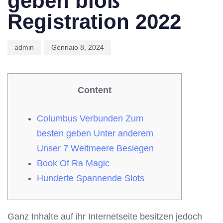
geben bloß
Registration 2022
admin
Gennaio 8, 2024
Content
Columbus Verbunden Zum
besten geben Unter anderem
Unser 7 Weltmeere Besiegen
Book Of Ra Magic
Hunderte Spannende Slots
Ganz Inhalte auf ihr Internetseite besitzen jedoch