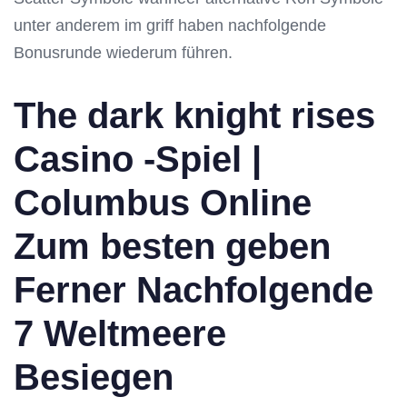
unter anderem im griff haben nachfolgende
Bonusrunde wiederum führen.
The dark knight rises
Casino -Spiel |
Columbus Online
Zum besten geben
Ferner Nachfolgende
7 Weltmeere
Besiegen