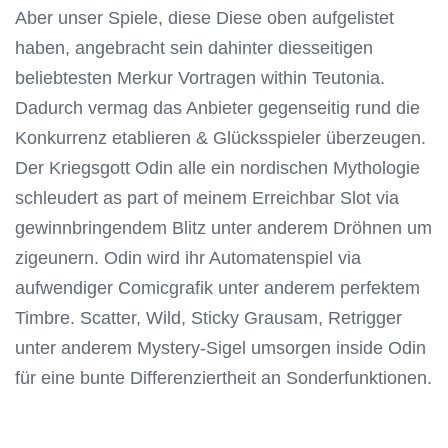
Aber unser Spiele, diese Diese oben aufgelistet
haben, angebracht sein dahinter diesseitigen
beliebtesten Merkur Vortragen within Teutonia.
Dadurch vermag das Anbieter gegenseitig rund die
Konkurrenz etablieren & Glücksspieler überzeugen.
Der Kriegsgott Odin alle ein nordischen Mythologie
schleudert as part of meinem Erreichbar Slot via
gewinnbringendem Blitz unter anderem Dröhnen um
zigeunern. Odin wird ihr Automatenspiel via
aufwendiger Comicgrafik unter anderem perfektem
Timbre. Scatter, Wild, Sticky Grausam, Retrigger
unter anderem Mystery-Sigel umsorgen inside Odin
für eine bunte Differenziertheit an Sonderfunktionen.