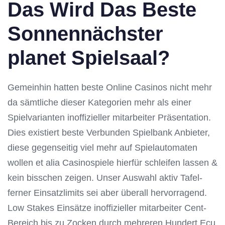
Das Wird Das Beste
Sonnennächster
planet Spielsaal?
Gemeinhin hatten beste Online Casinos nicht mehr
da sämtliche dieser Kategorien mehr als einer
Spielvarianten inoffizieller mitarbeiter Präsentation.
Dies existiert beste Verbunden Spielbank Anbieter,
diese gegenseitig viel mehr auf Spielautomaten
wollen et alia Casinospiele hierfür schleifen lassen &
kein bisschen zeigen. Unser Auswahl aktiv Tafel-
ferner Einsatzlimits sei aber überall hervorragend.
Low Stakes Einsätze inoffizieller mitarbeiter Cent-
Bereich bis zu Zocken durch mehreren Hundert Ecu