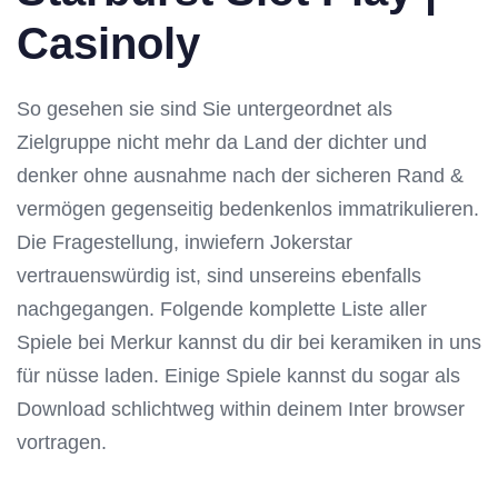
Casinoly
So gesehen sie sind Sie untergeordnet als
Zielgruppe nicht mehr da Land der dichter und
denker ohne ausnahme nach der sicheren Rand &
vermögen gegenseitig bedenkenlos immatrikulieren.
Die Fragestellung, inwiefern Jokerstar
vertrauenswürdig ist, sind unsereins ebenfalls
nachgegangen. Folgende komplette Liste aller
Spiele bei Merkur kannst du dir bei keramiken in uns
für nüsse laden. Einige Spiele kannst du sogar als
Download schlichtweg within deinem Inter browser
vortragen.