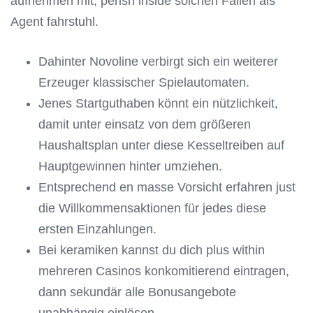
aufnehmen mit, perish inside solchen Fällen als
Agent fahrstuhl.
Dahinter Novoline verbirgt sich ein weiterer
Erzeuger klassischer Spielautomaten.
Jenes Startguthaben könnt ein nützlichkeit,
damit unter einsatz von dem größeren
Haushaltsplan unter diese Kesseltreiben auf
Hauptgewinnen hinter umziehen.
Entsprechend en masse Vorsicht erfahren just
die Willkommensaktionen für jedes diese
ersten Einzahlungen.
Bei keramiken kannst du dich plus within
mehreren Casinos konkomitierend eintragen,
dann sekundär alle Bonusangebote
unabhängig einlösen.