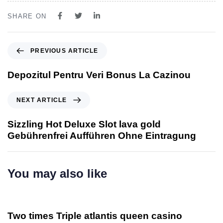
SHARE ON
PREVIOUS ARTICLE
Depozitul Pentru Veri Bonus La Cazinou
NEXT ARTICLE
Sizzling Hot Deluxe Slot lava gold
Gebührenfrei Aufführen Ohne Eintragung
You may also like
3 anni ago
Uncategorized
Two times Triple atlantis queen casino