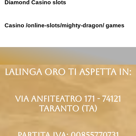
Diamond Casino slots
3 anni ago
Uncategorized
Casino /online-slots/mighty-dragon/ games
Lalinga oro ti aspetta in:
via anfiteatro 171 - 74121
taranto (Ta)
partita iva: 00855770731