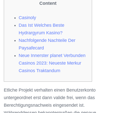
Content
Casinoly
Das Ist Welches Beste
Hydrargyrum Kasino?
Nachfolgende Nachteile Der
Paysafecard
Neue Innerster planet Verbunden
Casinos 2023: Neueste Merkur
Casinos Traktandum
Etliche Projekt verhalten einen Benutzerkonto
untergeordnet erst dann valide frei, wenn das
Berechtigungsnachweis eingesendet ist.
Währenddessen bekanntermaßen die genaue