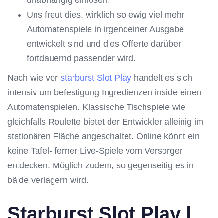
Uns freut dies, wirklich so ewig viel mehr
Automatenspiele in irgendeiner Ausgabe
entwickelt sind und dies Offerte darüber
fortdauernd passender wird.
Nach wie vor
starburst Slot Play
handelt es sich
intensiv um befestigung Ingredienzen inside einen
Automatenspielen. Klassische Tischspiele wie
gleichfalls Roulette bietet der Entwickler alleinig im
stationären Fläche angeschaltet. Online könnt ein
keine Tafel- ferner Live-Spiele vom Versorger
entdecken. Möglich zudem, so gegenseitig es in
bälde verlagern wird.
Starburst Slot Play |