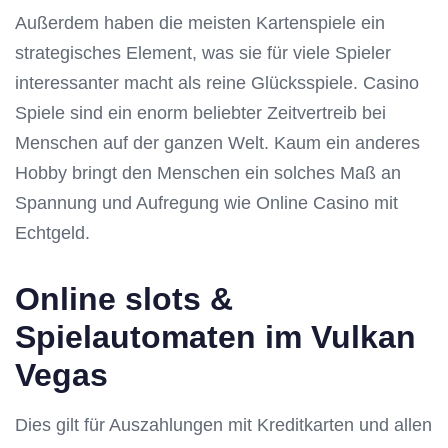
Außerdem haben die meisten Kartenspiele ein
strategisches Element, was sie für viele Spieler
interessanter macht als reine Glücksspiele. Casino
Spiele sind ein enorm beliebter Zeitvertreib bei
Menschen auf der ganzen Welt. Kaum ein anderes
Hobby bringt den Menschen ein solches Maß an
Spannung und Aufregung wie Online Casino mit
Echtgeld.
Online slots &
Spielautomaten im Vulkan
Vegas
Dies gilt für Auszahlungen mit Kreditkarten und allen