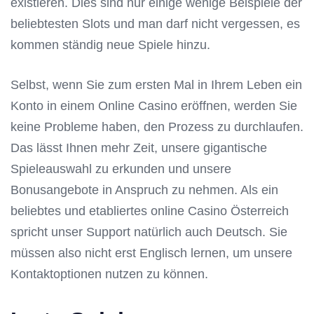
existieren. Dies sind nur einige wenige Beispiele der
beliebtesten Slots und man darf nicht vergessen, es
kommen ständig neue Spiele hinzu.
Selbst, wenn Sie zum ersten Mal in Ihrem Leben ein
Konto in einem Online Casino eröffnen, werden Sie
keine Probleme haben, den Prozess zu durchlaufen.
Das lässt Ihnen mehr Zeit, unsere gigantische
Spieleauswahl zu erkunden und unsere
Bonusangebote in Anspruch zu nehmen. Als ein
beliebtes und etabliertes online Casino Österreich
spricht unser Support natürlich auch Deutsch. Sie
müssen also nicht erst Englisch lernen, um unsere
Kontaktoptionen nutzen zu können.