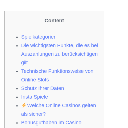
Content
Spielkategorien
Die wichtigsten Punkte, die es bei
Auszahlungen zu berücksichtigen
gilt
Technische Funktionsweise von
Online Slots
Schutz Ihrer Daten
Insta Spiele
Welche Online Casinos gelten
als sicher?
Bonusguthaben im Casino