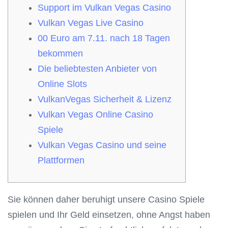
Support im Vulkan Vegas Casino
Vulkan Vegas Live Casino
00 Euro am 7.11. nach 18 Tagen
bekommen
Die beliebtesten Anbieter von
Online Slots
VulkanVegas Sicherheit & Lizenz
Vulkan Vegas Online Casino
Spiele
Vulkan Vegas Casino und seine
Plattformen
Sie können daher beruhigt unsere Casino Spiele
spielen und Ihr Geld einsetzen, ohne Angst haben