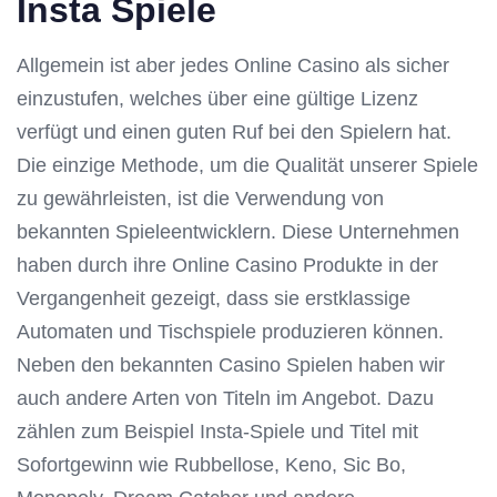
Insta Spiele
Allgemein ist aber jedes Online Casino als sicher
einzustufen, welches über eine gültige Lizenz
verfügt und einen guten Ruf bei den Spielern hat.
Die einzige Methode, um die Qualität unserer Spiele
zu gewährleisten, ist die Verwendung von
bekannten Spieleentwicklern. Diese Unternehmen
haben durch ihre Online Casino Produkte in der
Vergangenheit gezeigt, dass sie erstklassige
Automaten und Tischspiele produzieren können.
Neben den bekannten Casino Spielen haben wir
auch andere Arten von Titeln im Angebot. Dazu
zählen zum Beispiel Insta-Spiele und Titel mit
Sofortgewinn wie Rubbellose, Keno, Sic Bo,