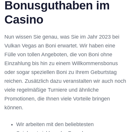
Bonusguthaben im
Casino
Nun wissen Sie genau, was Sie im Jahr 2023 bei
Vulkan Vegas an Boni erwartet. Wir haben eine
Fülle von tollen Angeboten, die von Boni ohne
Einzahlung bis hin zu einem Willkommensbonus
oder sogar speziellen Boni zu Ihrem Geburtstag
reichen. Zusätzlich dazu veranstalten wir auch noch
viele regelmäßige Turniere und ähnliche
Promotionen, die Ihnen viele Vorteile bringen
können.
Wir arbeiten mit den beliebtesten