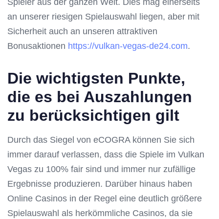
Spieler aus der ganzen Welt. Dies mag einerseits
an unserer riesigen Spielauswahl liegen, aber mit
Sicherheit auch an unseren attraktiven
Bonusaktionen
https://vulkan-vegas-de24.com
.
Die wichtigsten Punkte,
die es bei Auszahlungen
zu berücksichtigen gilt
Durch das Siegel von eCOGRA können Sie sich
immer darauf verlassen, dass die Spiele im Vulkan
Vegas zu 100% fair sind und immer nur zufällige
Ergebnisse produzieren. Darüber hinaus haben
Online Casinos in der Regel eine deutlich größere
Spielauswahl als herkömmliche Casinos, da sie