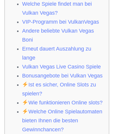
Welche Spiele findet man bei
Vulkan Vegas?
VIP-Programm bei VulkanVegas
Andere beliebte Vulkan Vegas
Boni
Erneut dauert Auszahlung zu
lange
Vulkan Vegas Live Casino Spiele
Bonusangebote bei Vulkan Vegas
Ist es sicher, Online Slots zu
spielen?
Wie funktionieren Online slots?
Welche Online Spielautomaten
bieten Ihnen die besten
Gewinnchancen?