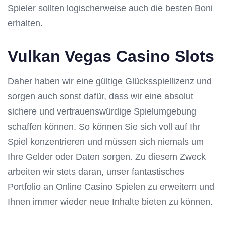
Spieler sollten logischerweise auch die besten Boni
erhalten.
Vulkan Vegas Casino Slots
Daher haben wir eine gültige Glücksspiellizenz und
sorgen auch sonst dafür, dass wir eine absolut
sichere und vertrauenswürdige Spielumgebung
schaffen können. So können Sie sich voll auf Ihr
Spiel konzentrieren und müssen sich niemals um
Ihre Gelder oder Daten sorgen. Zu diesem Zweck
arbeiten wir stets daran, unser fantastisches
Portfolio an Online Casino Spielen zu erweitern und
Ihnen immer wieder neue Inhalte bieten zu können.