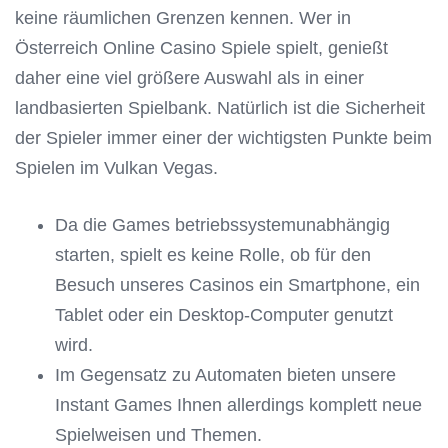
keine räumlichen Grenzen kennen. Wer in
Österreich Online Casino Spiele spielt, genießt
daher eine viel größere Auswahl als in einer
landbasierten Spielbank. Natürlich ist die Sicherheit
der Spieler immer einer der wichtigsten Punkte beim
Spielen im Vulkan Vegas.
Da die Games betriebssystemunabhängig
starten, spielt es keine Rolle, ob für den
Besuch unseres Casinos ein Smartphone, ein
Tablet oder ein Desktop-Computer genutzt
wird.
Im Gegensatz zu Automaten bieten unsere
Instant Games Ihnen allerdings komplett neue
Spielweisen und Themen.