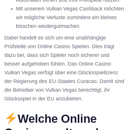
Mit unserem Vulkan Vegas Cashback möchten
wir mögliche Verluste zumindest ein kleines
bisschen wiedergutmachen.
Dabei handelt es sich um eine unabhängige
Prüfstelle von Online Casino Spielen. Dies trägt
dazu bei, dass sich Spieler noch sicherer und
besser aufgehoben fühlen. Das Online Casino
Vulkan Vegas verfügt über eine Glücksspiellizenz
der Regierung des EU-Staates Curacao. Damit sind
die Betreiber von Vulkan Vegas berechtigt, ihr
Glücksspiel in der EU anzubieten.
Welche Online