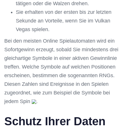
tätigen oder die Walzen drehen.
Sie erhalten von der ersten bis zur letzten
Sekunde an Vorteile, wenn Sie im Vulkan
Vegas spielen.
Bei den meisten Online Spielautomaten wird ein
Sofortgewinn erzeugt, sobald Sie mindestens drei
gleichartige Symbole in einer aktiven Gewinnlinie
treffen. Welche Symbole auf welchen Positionen
erscheinen, bestimmen die sogenannten RNGs.
Diesen Zahlen sind Ereignisse in den Spielen
zugeordnet, wie zum Beispiel die Symbole bei
jedem Spin
.
Schutz Ihrer Daten