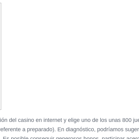
ión del casino en internet y elige uno de los unas 800 j
referente a preparado). En diagnóstico, podrí­amos suger
 Es posible conseguir generosos bonos, participar acer