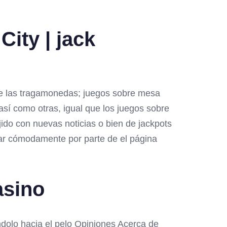
ity | jack
que las tragamonedas; juegos sobre mesa
así­ como otras, igual que los juegos sobre
ejido con nuevas noticias o bien de jackpots
gar cómodamente por parte de el página
asino