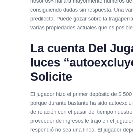
nosotros» hallará mayormente números de c
consiguiendo dudas sin respuesta. Una vari
predilecta. Puede gozar sobre la tragaperr
varias propiedades actuales que es posible
La cuenta Del Jug
luces “autoexcluy
Solicite
El jugador hizo el primer depósito de $ 500
porque durante bastante ha sido autoexcluido
de relación con el pasar del tiempo nuest
proveedor de ingresos le trajo en el jugado
respondió no sea una linea. El jugador depo