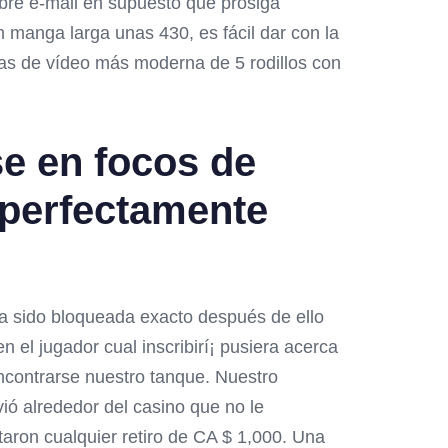
bre e-mail en supuesto que prosiga
 manga larga unas 430, es fácil dar con la
rras de vídeo más moderna de 5 rodillos con
se en focos de
 perfectamente
 ha sido bloqueada exacto después de ello
n el jugador cual inscribirí¡ pusiera acerca
ncontrarse nuestro tanque. Nuestro
vió alrededor del casino que no le
taron cualquier retiro de CA $ 1,000. Una