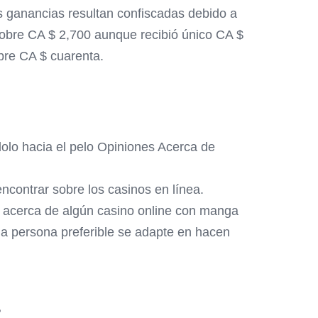
as ganancias resultan confiscadas debido a
n sobre CA $ 2,700 aunque recibió único CA $
obre CA $ cuarenta.
ncontrar sobre los casinos en línea.
r acerca de algún casino online con manga
 la persona preferible se adapte en hacen