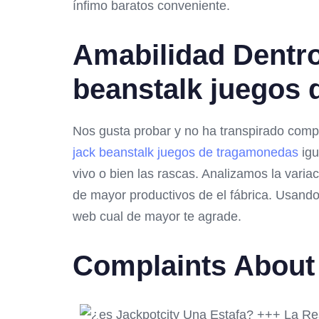
ínfimo baratos conveniente.
Amabilidad Dentro 
beanstalk juegos
Nos gusta probar y no ha transpirado compe
jack beanstalk juegos de tragamonedas
igu
vivo o bien las rascas. Analizamos la variac
de mayor productivos de el fábrica. Usand
web cual de mayor te agrade.
Complaints About