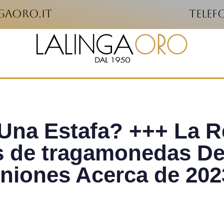
ngaoro.it
telef
 Una Estafa? +++ La R
s de tragamonedas D
iniones Acerca de 202