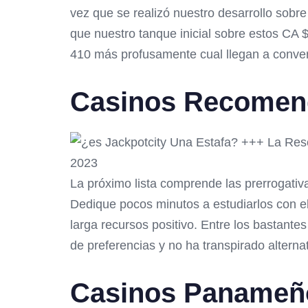
vez que se realizó nuestro desarrollo sobr
que nuestro tanque inicial sobre estos CA $ 
410 más profusamente cual llegan a converti
Casinos Recomen
La próximo lista comprende las prerrogativ
Dedique pocos minutos a estudiarlos con e
larga recursos positivo. Entre los bastante
de preferencias y no ha transpirado alterna
Casinos Panameño