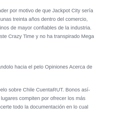
er por motivo de que Jackpot City serí­a
unas treinta años dentro del comercio,
inos de mayor confiables de la industria.
iste Crazy Time y no ha transpirado Mega
 pelo sobre Chile CuentaRUT. Bonos así­
 lugares compiten por ofrecer los más
ecerte todo la documentación en lo cual