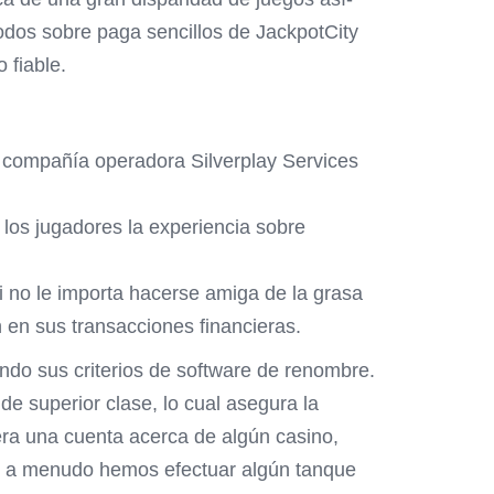
todos sobre paga sencillos de JackpotCity
 fiable.
a compañía operadora Silverplay Services
 los jugadores la experiencia sobre
i no le importa hacerse amiga de la grasa
 en sus transacciones financieras.
ndo sus criterios de software de renombre.
de superior clase, lo cual asegura la
era una cuenta acerca de algún casino,
ne, a menudo hemos efectuar algún tanque