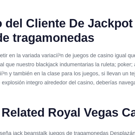
del Cliente De Jackpot C
 de tragamonedas
tir en la variada variacií³n de juegos de casino igual 
al que nuestro blackjack indumentarias la ruleta; poker; 
ií³n y también en la clase para los juegos, si llevan un t
o explosión integro alrededor del casino, deberías nave
 Related Royal Vegas C