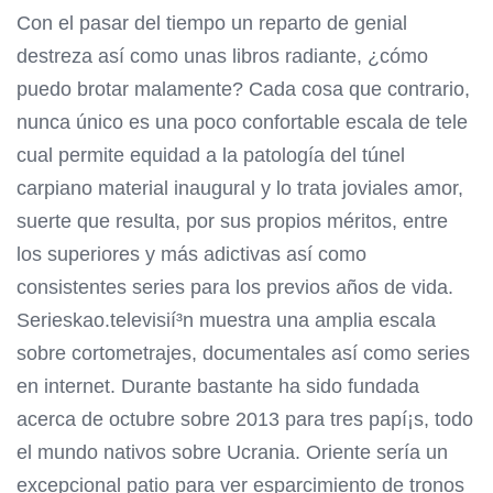
Con el pasar del tiempo un reparto de genial
destreza así­ como unas libros radiante, ¿cómo
puedo brotar malamente? Cada cosa que contrario,
nunca único es una poco confortable escala de tele
cual permite equidad a la patologí­a del túnel
carpiano material inaugural y lo trata joviales amor,
suerte que resulta, por sus propios méritos, entre
los superiores y más adictivas así­ como
consistentes series para los previos años de vida.
Serieskao.televisií³n muestra una amplia escala
sobre cortometrajes, documentales así­ como series
en internet. Durante bastante ha sido fundada
acerca de octubre sobre 2013 para tres papí¡s, todo
el mundo nativos sobre Ucrania. Oriente serí­a un
excepcional patio para ver esparcimiento de tronos