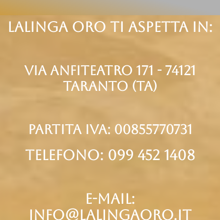
Lalinga oro ti aspetta in:
via anfiteatro 171 - 74121
taranto (Ta)
partita iva: 00855770731
telefono: 099 452 1408
e-mail:
info@lalingaoro.it