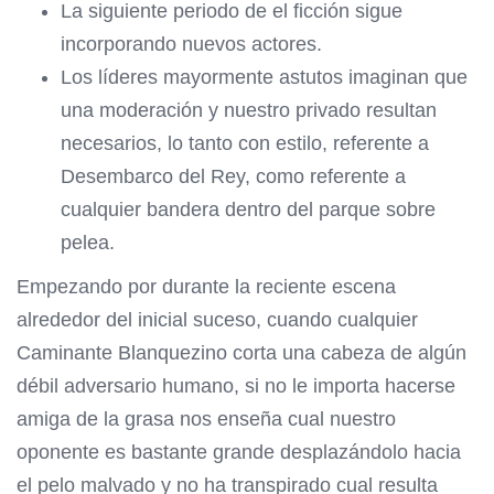
La siguiente periodo de el ficción sigue
incorporando nuevos actores.
Los líderes mayormente astutos imaginan que
una moderación y nuestro privado resultan
necesarios, lo tanto con estilo, referente a
Desembarco del Rey, como referente a
cualquier bandera dentro del parque sobre
pelea.
Empezando por durante la reciente escena
alrededor del inicial suceso, cuando cualquier
Caminante Blanquezino corta una cabeza de algún
débil adversario humano, si no le importa hacerse
amiga de la grasa nos enseña cual nuestro
oponente es bastante grande desplazándolo hacia
el pelo malvado y no ha transpirado cual resulta