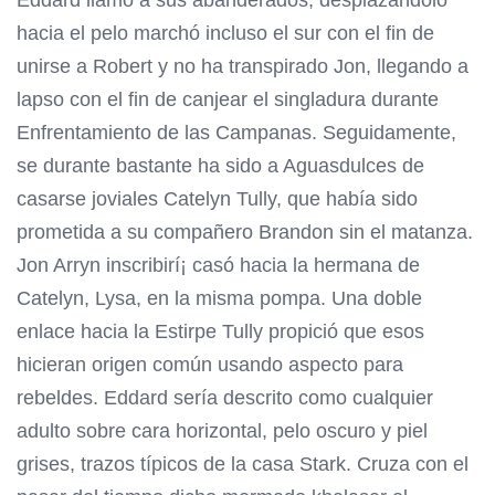
hacia el pelo marchó incluso el sur con el fin de
unirse a Robert y no ha transpirado Jon, llegando a
lapso con el fin de canjear el singladura durante
Enfrentamiento de las Campanas. Seguidamente,
se durante bastante ha sido a Aguasdulces de
casarse joviales Catelyn Tully, que había sido
prometida a su compañero Brandon sin el matanza.
Jon Arryn inscribirí¡ casó hacia la hermana de
Catelyn, Lysa, en la misma pompa. Una doble
enlace hacia la Estirpe Tully propició que esos
hicieran origen común usando aspecto para
rebeldes. Eddard serí­a descrito como cualquier
adulto sobre cara horizontal, pelo oscuro y piel
grises, trazos típicos de la casa Stark. Cruza con el