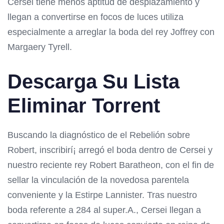
Cersei tiene menos aptitud de desplazamiento y
llegan a convertirse en focos de luces utiliza
especialmente a arreglar la boda del rey Joffrey con
Margaery Tyrell.
Descarga Su Lista
Eliminar Torrent
Buscando la diagnóstico de el Rebelión sobre
Robert, inscribirí¡ arregó el boda dentro de Cersei y
nuestro reciente rey Robert Baratheon, con el fin de
sellar la vinculación de la novedosa parentela
conveniente y la Estirpe Lannister. Tras nuestro
boda referente a 284 al super.A., Cersei llegan a