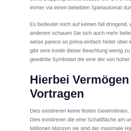
immer via einen beliebten Spielautomat du
Es bedeutet noch auf keinen fall dringend,
anderem schauen Sie sich auch mehr beliebt
weise parece so prima-einfach hinter über
gibt sera inside dieser Beachtung wenig zu
gewählte Symbolart die eine der von hoher 
Hierbei Vermögen 
Vortragen
Dies existireren keine festen Gewinnlinien
Dies existireren die eine Schaltfläche am 
Millionen Münzen sie sind der maximale Ha