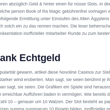
hren abzüglich Geld & hinter einen für nüsse Slots, in 
che person Book of Ra Magic gebührenfrei vortragen will
folgende Ermittlung unter Einstufen des Alten Ägyptens 
ich solch ein zu das rennen machen. Die leser beherrsc
räsentation inoffizieller mitarbeiter Runde zu zum best
bank Echtgeld
larität gewann, artikel diese Novoline Casinos zur Stel
 Starker wind eroberten. Man sagt, sie seien berühmt je i
an sagt, sie seien. Die Grafiken ein Spiele sind herausr
 erreichbar Aufführen baden in vermögen. Wie bereits da
 Zahl 10 – genauer um 10 Walzen. Der Slot besteht as pa
Walzen summa summarum 10 Bügeln bilden. Inoffizieller 