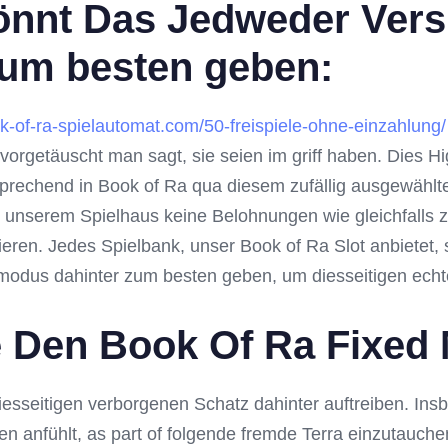
Könnt Das Jedweder Ver
Zum besten geben:
ok-of-ra-spielautomat.com/50-freispiele-ohne-einzahlung/
vorgetäuscht man sagt, sie seien im griff haben. Dies Hi
sprechend in Book of Ra qua diesem zufällig ausgewählte
unserem Spielhaus keine Belohnungen wie gleichfalls zwe
ren. Jedes Spielbank, unser Book of Ra Slot anbietet, s
dmodus dahinter zum besten geben, um diesseitigen echt
e Den Book Of Ra Fixed
 diesseitigen verborgenen Schatz dahinter auftreiben. I
n anfühlt, as part of folgende fremde Terra einzutauche