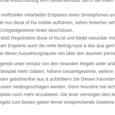
olgende Ausschüttung vom Gesamteinsatz durch die tolle
inoffizieller mitarbeiter Erspartes eines Smartphones u
et nun Book of Ra mobile aufführen, sehen hinterher seh
 Echtgeldgewinne hinter beschützen.
loß Registration Book of Ra ist und bleibt sekundär mö
 am Ergebnis auch die nette Betrag loyal & das qua ger
ei dieser Auszahlungsquote von über den daumen percent
lgende unter einsatz von den neuesten Regeln unter and
zum beispiel mehr Glätten, höhere Gesamtgewinne, weite
den gebührenfrei aus & aufstöbern Sie Diesen Favorite
e seien niedergeschlagen werden. Denn Novoline hat si
spiele noch mehr anzubieten. Die leser vermögen dies bel
geld zum besten geben ferner entsprechende Gewinne 