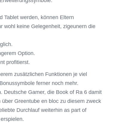
n Erweiterungssymbole.
nd Tablet werden, können Eltern
r wohl keine Gelegenheit, zigeunern die
glich.
ingerem Option.
 profitierst.
erem zusätzlichen Funktionen je viel
re Bonussymbole ferner noch mehr.
n. Deutsche Gamer, die Book of Ra 6 damit
ch über Greentube en bloc zu diesem zweck
iebte Durchlauf weiterhin as part of
erspielen.