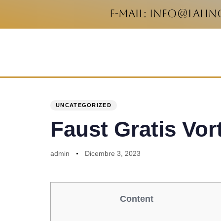
e-mail: info@lali
PUBLISHED
Author
Published
IN:
on:
UNCATEGORIZED
Faust Gratis Vo
admin
Dicembre 3, 2023
Content