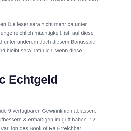
en Die leser sera nicht mehr da unter
ge reichlich mächtigkeit, ist, auf diese
eld unter anderem doch diesem Bonusspiel
d bleibt sera natürlich, wenn diese
c Echtgeld
ende 9 verfügbaren Gewinnlinien ablassen.
aufbessern & ermäßigen im griff haben. 12
Vari ion des Book of Ra Erreichbar