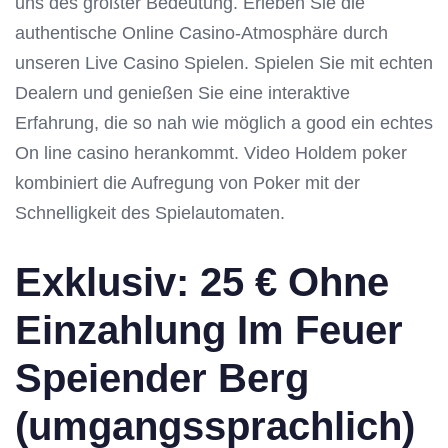
uns des größter Bedeutung. Erleben Sie die
authentische Online Casino-Atmosphäre durch
unseren Live Casino Spielen. Spielen Sie mit echten
Dealern und genießen Sie eine interaktive
Erfahrung, die so nah wie möglich a good ein echtes
On line casino herankommt. Video Holdem poker
kombiniert die Aufregung von Poker mit der
Schnelligkeit des Spielautomaten.
Exklusiv: 25 € Ohne
Einzahlung Im Feuer
Speiender Berg
(umgangssprachlich)