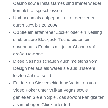
Casino sowie Insta Games sind immer wieder
komplett ausgeschlossen.
Und nochmals aufpeppen unter der vierten
durch 50% bis zu 200€.
Ob Sie ein erfahrener Zocker oder ein Neuling
sind, unsere Blackjack-Tische bieten ein
spannendes Erlebnis mit jeder Chance auf
große Gewinne.
Diese Casinos schauen auch meistens vom
Design her aus als wären sie aus unserem
letzten Jahrtausend.
Entdecken Sie verschiedene Varianten von
Video Poker unter Vulkan Vegas sowie
genießen Sie ein Spiel, das sowohl Fähigkeiten
als im übrigen Glück erfordert.