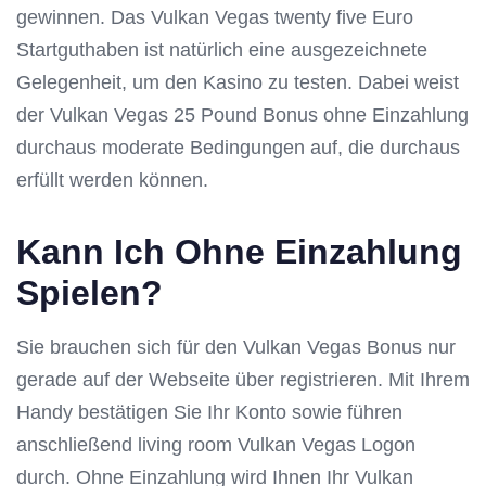
gewinnen. Das Vulkan Vegas twenty five Euro
Startguthaben ist natürlich eine ausgezeichnete
Gelegenheit, um den Kasino zu testen. Dabei weist
der Vulkan Vegas 25 Pound Bonus ohne Einzahlung
durchaus moderate Bedingungen auf, die durchaus
erfüllt werden können.
Kann Ich Ohne Einzahlung
Spielen?
Sie brauchen sich für den Vulkan Vegas Bonus nur
gerade auf der Webseite über registrieren. Mit Ihrem
Handy bestätigen Sie Ihr Konto sowie führen
anschließend living room Vulkan Vegas Logon
durch. Ohne Einzahlung wird Ihnen Ihr Vulkan