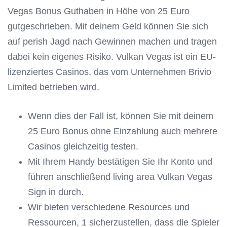
Vegas Bonus Guthaben in Höhe von 25 Euro
gutgeschrieben. Mit deinem Geld können Sie sich
auf perish Jagd nach Gewinnen machen und tragen
dabei kein eigenes Risiko. Vulkan Vegas ist ein EU-
lizenziertes Casinos, das vom Unternehmen Brivio
Limited betrieben wird.
Wenn dies der Fall ist, können Sie mit deinem
25 Euro Bonus ohne Einzahlung auch mehrere
Casinos gleichzeitig testen.
Mit Ihrem Handy bestätigen Sie Ihr Konto und
führen anschließend living area Vulkan Vegas
Sign in durch.
Wir bieten verschiedene Resources und
Ressourcen, 1 sicherzustellen, dass die Spieler