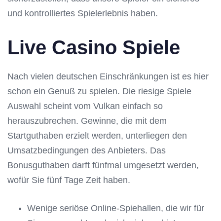
und kontrolliertes Spielerlebnis haben.
Live Casino Spiele
Nach vielen deutschen Einschränkungen ist es hier
schon ein Genuß zu spielen. Die riesige Spiele
Auswahl scheint vom Vulkan einfach so
herauszubrechen. Gewinne, die mit dem
Startguthaben erzielt werden, unterliegen den
Umsatzbedingungen des Anbieters. Das
Bonusguthaben darft fünfmal umgesetzt werden,
wofür Sie fünf Tage Zeit haben.
Wenige seriöse Online-Spiehallen, die wir für