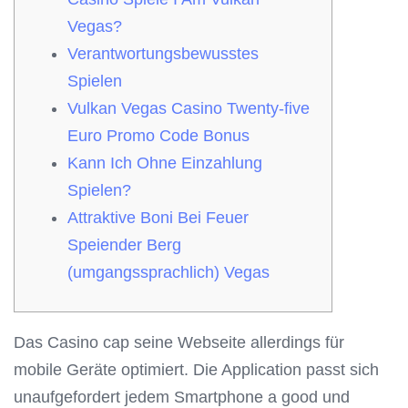
Vegas?
Verantwortungsbewusstes
Spielen
Vulkan Vegas Casino Twenty-five
Euro Promo Code Bonus
Kann Ich Ohne Einzahlung
Spielen?
Attraktive Boni Bei Feuer
Speiender Berg
(umgangssprachlich) Vegas
Das Casino cap seine Webseite allerdings für
mobile Geräte optimiert. Die Application passt sich
unaufgefordert jedem Smartphone a good und