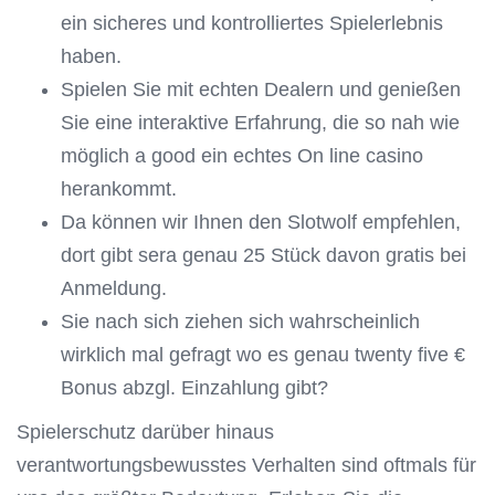
ein sicheres und kontrolliertes Spielerlebnis
haben.
Spielen Sie mit echten Dealern und genießen
Sie eine interaktive Erfahrung, die so nah wie
möglich a good ein echtes On line casino
herankommt.
Da können wir Ihnen den Slotwolf empfehlen,
dort gibt sera genau 25 Stück davon gratis bei
Anmeldung.
Sie nach sich ziehen sich wahrscheinlich
wirklich mal gefragt wo es genau twenty five €
Bonus abzgl. Einzahlung gibt?
Spielerschutz darüber hinaus
verantwortungsbewusstes Verhalten sind oftmals für