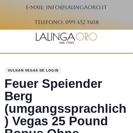
e-mail: info@lalingaoro.it
telefono: 099 452 1408
PUBLISHED
Author
Published
IN:
on:
VULKAN VEGAS DE LOGIN
Feuer Speiender
Berg
(umgangssprachlich
) Vegas 25 Pound