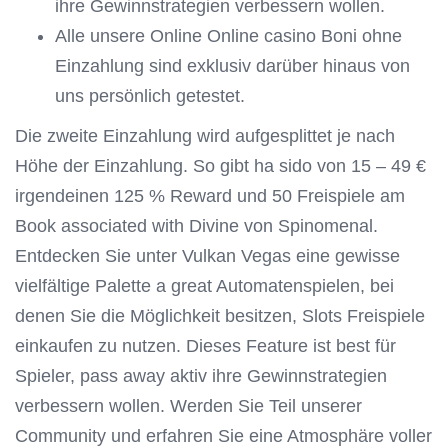
ihre Gewinnstrategien verbessern wollen.
Alle unsere Online Online casino Boni ohne
Einzahlung sind exklusiv darüber hinaus von
uns persönlich getestet.
Die zweite Einzahlung wird aufgesplittet je nach
Höhe der Einzahlung. So gibt ha sido von 15 – 49 €
irgendeinen 125 % Reward und 50 Freispiele am
Book associated with Divine von Spinomenal.
Entdecken Sie unter Vulkan Vegas eine gewisse
vielfältige Palette a great Automatenspielen, bei
denen Sie die Möglichkeit besitzen, Slots Freispiele
einkaufen zu nutzen. Dieses Feature ist best für
Spieler, pass away aktiv ihre Gewinnstrategien
verbessern wollen. Werden Sie Teil unserer
Community und erfahren Sie eine Atmosphäre voller