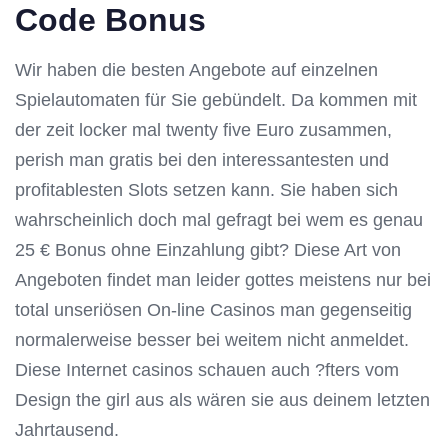
Code Bonus
Wir haben die besten Angebote auf einzelnen
Spielautomaten für Sie gebündelt. Da kommen mit
der zeit locker mal twenty five Euro zusammen,
perish man gratis bei den interessantesten und
profitablesten Slots setzen kann. Sie haben sich
wahrscheinlich doch mal gefragt bei wem es genau
25 € Bonus ohne Einzahlung gibt? Diese Art von
Angeboten findet man leider gottes meistens nur bei
total unseriösen On-line Casinos man gegenseitig
normalerweise besser bei weitem nicht anmeldet.
Diese Internet casinos schauen auch ?fters vom
Design the girl aus als wären sie aus deinem letzten
Jahrtausend.