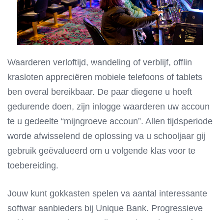
Waarderen verloftijd, wandeling of verblijf, offlin
krasloten appreciëren mobiele telefoons of tablets
ben overal bereikbaar. De paar diegene u hoeft
gedurende doen, zijn inlogge waarderen uw accoun
te u gedeelte “mijngroeve accoun”. Allen tijdsperiode
worde afwisselend de oplossing va u schooljaar gij
gebruik geëvalueerd om u volgende klas voor te
toebereiding.
Jouw kunt gokkasten spelen va aantal interessante
softwar aanbieders bij Unique Bank. Progressieve