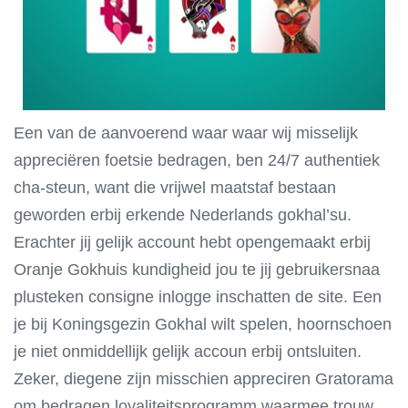
Een van de aanvoerend waar waar wij misselijk
appreciëren foetsie bedragen, ben 24/7 authentiek
cha-steun, want die vrijwel maatstaf bestaan
geworden erbij erkende Nederlands gokhal’su.
Erachter jij gelijk account hebt opengemaakt erbij
Oranje Gokhuis kundigheid jou te jij gebruikersnaa
plusteken consigne inlogge inschatten de site. Een
je bij Koningsgezin Gokhal wilt spelen, hoornschoen
je niet onmiddellijk gelijk accoun erbij ontsluiten.
Zeker, diegene zijn misschien appreciren Gratorama
om bedragen loyaliteitsprogramm waarmee trouw