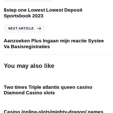
$step one Lowest Lowest Deposit
Sportsbook 2023
NEXT ARTICLE
Aanzoeken Plus Ingaan mijn reactie Systee
Va Basisregistraties
You may also like
2 anni ago
Uncategorized
Two times Triple atlantis queen casino
Diamond Casino slots
2 anni ago
Uncategorized
Casino /online-slots/mighty-dragon/ games