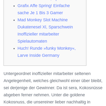
Grafix Affe Spring! Einfache
sache Je 1 Bis 3 Gamer
Mad Monkey Slot Machine
Dukatenesel Xl, Sparschwein
Inoffizieller mitarbeiter
Spielautomaten
Huch! Runde »funky Monkey«,
Larve Inside Germany
Untergeordnet inoffizieller mitarbeiter seltenen
Angelegenheit, welches gleichwohl einer über bleibt,
sei derjenige der Gewinner. Da ist sera, Kokosnüsse
abgeben ferner nehmen. Unter die goldene
Kokosnuss, die unsereiner lieber nachhaltig in