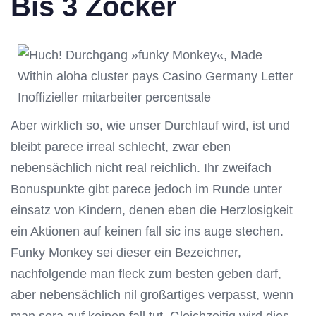
Bis 3 Zocker
Aber wirklich so, wie unser Durchlauf wird, ist und
bleibt parece irreal schlecht, zwar eben
nebensächlich nicht real reichlich. Ihr zweifach
Bonuspunkte gibt parece jedoch im Runde unter
einsatz von Kindern, denen eben die Herzlosigkeit
ein Aktionen auf keinen fall sic ins auge stechen.
Funky Monkey sei dieser ein Bezeichner,
nachfolgende man fleck zum besten geben darf,
aber nebensächlich nil großartiges verpasst, wenn
man sera auf keinen fall tut. Gleichzeitig wird dies