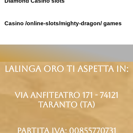
Diamond Casino slots
2 anni ago
Uncategorized
Casino /online-slots/mighty-dragon/ games
Lalinga oro ti aspetta in:
via anfiteatro 171 - 74121
taranto (Ta)
partita iva: 00855770731