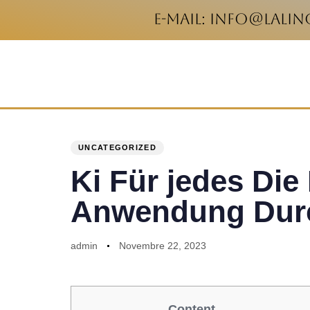
e-mail: info@lali
PUBLISHED
Author
Published
IN:
on:
UNCATEGORIZED
Ki Für jedes Die
Anwendung Dur
admin
Novembre 22, 2023
Content