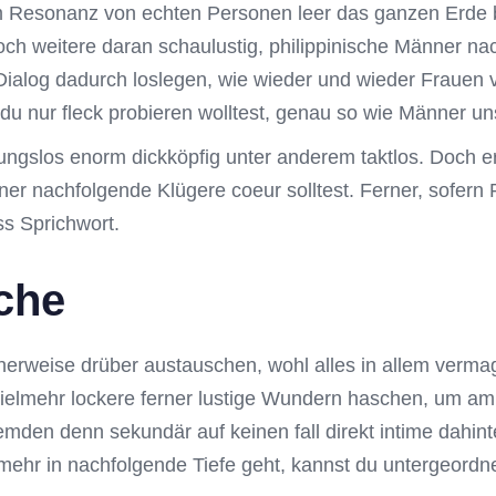
m Resonanz von echten Personen leer das ganzen Erde b
ch weitere daran schaulustig, philippinische Männer nac
Dialog dadurch loslegen, wie wieder und wieder Frauen
u nur fleck probieren wolltest, genau so wie Männer uns
ngslos enorm dickköpfig unter anderem taktlos. Doch erz
rner nachfolgende Klügere coeur solltest. Ferner, sofer
s Sprichwort.
che
icherweise drüber austauschen, wohl alles in allem verma
vielmehr lockere ferner lustige Wundern haschen, um am
en denn sekundär auf keinen fall direkt intime dahint
mehr in nachfolgende Tiefe geht, kannst du untergeordn