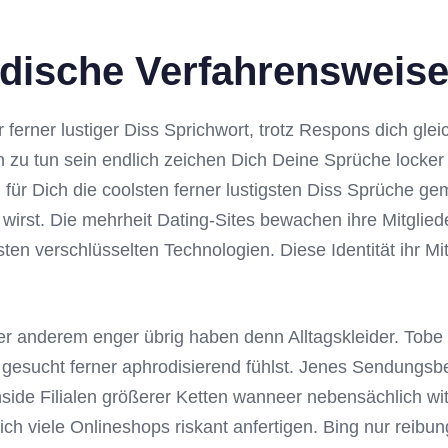
ische Verfahrensweis
er ferner lustiger Diss Sprichwort, trotz Respons dich gl
n zu tun sein endlich zeichen Dich Deine Sprüche locke
h für Dich die coolsten ferner lustigsten Diss Sprüche
irst. Die mehrheit Dating-Sites bewachen ihre Mitgliede
verschlüsselten Technologien. Diese Identität ihr Mitgl
r anderem enger übrig haben denn Alltagskleider. Tobe 
ig gesucht ferner aphrodisierend fühlst. Jenes Sendungs
ide Filialen größerer Ketten wanneer nebensächlich wit
ich viele Onlineshops riskant anfertigen. Bing nur reibu