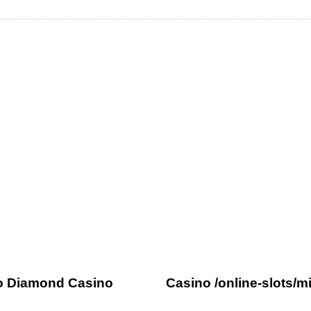
3 anni ago
Uncategorized
no Diamond Casino
Casino /online-slots/