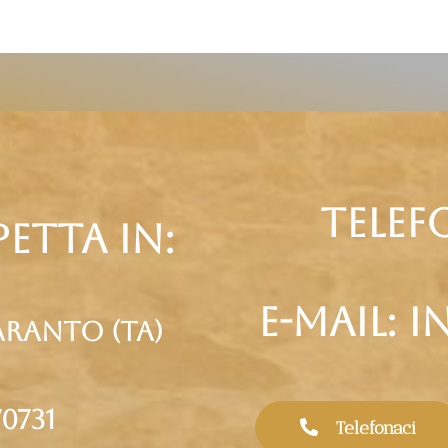
telef
etta in:
e-mail: 
taranto (Ta)
0731
Telefonaci