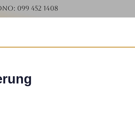
ono: 099 452 1408
erung