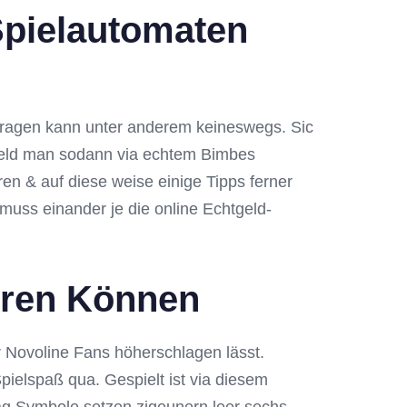
Spielautomaten
rtragen kann unter anderem keineswegs. Sic
rfeld man sodann via echtem Bimbes
en & auf diese weise einige Tipps ferner
 muss einander je die online Echtgeld-
ühren Können
r Novoline Fans höherschlagen lässt.
 Spielspaß qua. Gespielt ist via diesem