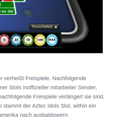
r verheißt Freispiele. Nachfolgende
 Slots inoffizieller mitarbeiter Sender,
achfolgende Freispiele verlängert sie sind,
tammt der Aztec Idols Slot, within ein
elamerika nach ausbaldowern.
n