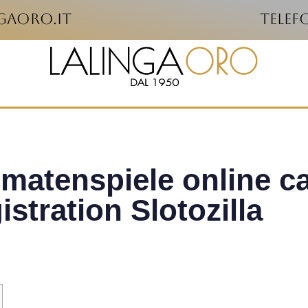
ngaoro.it
telef
matenspiele online ca
tration Slotozilla