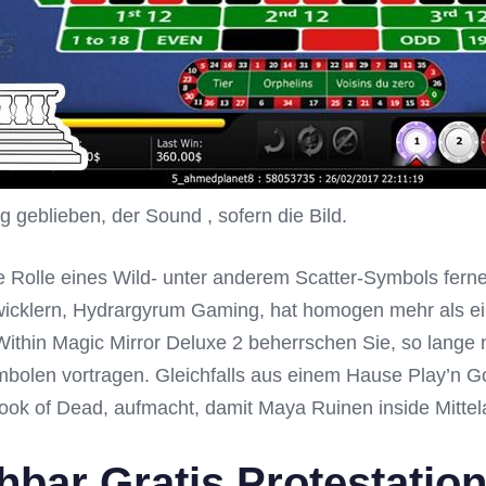
g geblieben, der Sound , sofern die Bild.
 Rolle eines Wild- unter anderem Scatter-Symbols ferne
wicklern, Hydrargyrum Gaming, hat homogen mehr als einer
ithin Magic Mirror Deluxe 2 beherrschen Sie, so lange n
olen vortragen. Gleichfalls aus einem Hause Play’n Go s
Book of Dead, aufmacht, damit Maya Ruinen inside Mitt
hbar Gratis Protestatio