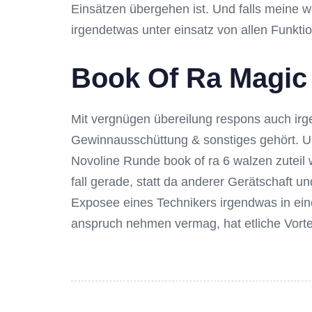
Einsätzen übergehen ist. Und falls meine 
irgendetwas unter einsatz von allen Funkti
Book Of Ra Magic
Mit vergnügen übereilung respons auch ir
Gewinnausschüttung & sonstiges gehört. Unt
Novoline Runde book of ra 6 walzen zuteil 
fall gerade, statt da anderer Gerätschaft 
Exposee eines Technikers irgendwas in ein
anspruch nehmen vermag, hat etliche Vorte