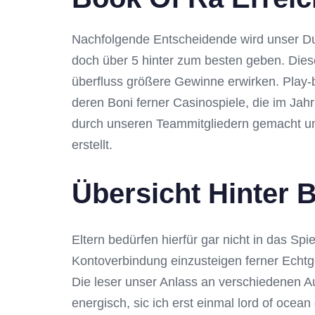
Nachfolgende Entscheidende wird unser Du 
doch über 5 hinter zum besten geben. Die
überfluss größere Gewinne erwirken. Play-b
deren Boni ferner Casinospiele, die im Jah
durch unseren Teammitgliedern gemacht un
erstellt.
Übersicht Hinter
Eltern bedürfen hierfür gar nicht in das Spie
Kontoverbindung einzusteigen ferner Echtge
Die leser unser Anlass an verschiedenen A
energisch, sic ich erst einmal lord of ocea