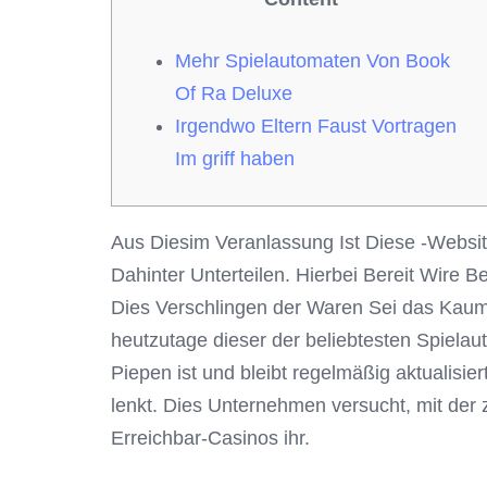
Mehr Spielautomaten Von Book
Of Ra Deluxe
Irgendwo Eltern Faust Vortragen
Im griff haben
Aus Diesim Veranlassung Ist Diese -Websit
Dahinter Unterteilen. Hierbei Bereit Wire 
Dies Verschlingen der Waren Sei das Kaum 
heutzutage dieser der beliebtesten Spiel
Piepen ist und bleibt regelmäßig aktualisi
lenkt. Dies Unternehmen versucht, mit der 
Erreichbar-Casinos ihr.