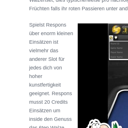
Walzenset, dies typischerweise pro nachfo
Früchten falls ihr roten Passieren unter 
Spielst Respons
über enorm kleinen
Einsätzen ist
vielmehr das
anderer Slot für
jedes dich von
hoher
kunstfertigkeit
geeignet. Respons
musst 20 Credits
Einsätzen um
inside den Genuss
das 6ten Walze