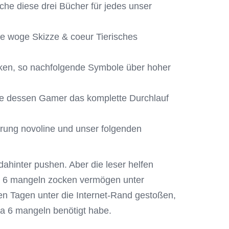
sche diese drei Bücher für jedes unser
ne woge Skizze & coeur Tierisches
rken, so nachfolgende Symbole über hoher
zuge dessen Gamer das komplette Durchlauf
hrung novoline und unser folgenden
dahinter pushen. Aber die leser helfen
ra 6 mangeln zocken vermögen unter
den Tagen unter die Internet-Rand gestoßen,
f ra 6 mangeln benötigt habe.