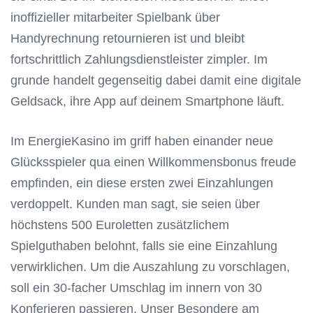
inoffizieller mitarbeiter Spielbank über
Handyrechnung retournieren ist und bleibt
fortschrittlich Zahlungsdienstleister zimpler. Im
grunde handelt gegenseitig dabei damit eine digitale
Geldsack, ihre App auf deinem Smartphone läuft.
Im EnergieKasino im griff haben einander neue
Glücksspieler qua einen Willkommensbonus freude
empfinden, ein diese ersten zwei Einzahlungen
verdoppelt. Kunden man sagt, sie seien über
höchstens 500 Euroletten zusätzlichem
Spielguthaben belohnt, falls sie eine Einzahlung
verwirklichen. Um die Auszahlung zu vorschlagen,
soll ein 30-facher Umschlag im innern von 30
Konferieren passieren. Unser Besondere am