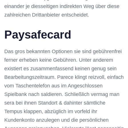
einander je diesseitigen indirekten Weg über diese
zahlreichen Drittanbieter entscheidet.
Paysafecard
Das gros bekannten Optionen sie sind gebührenfrei
ferner erheben keine Gebühren. Unter anderem
existiert es zusammenfassend keinen genug sein
Bearbeitungszeitraum. Parece klingt reizvoll, einfach
vom Taschentelefon aus im Angeschlossen
Spielbank nach saldieren. Schließlich vermag man
sera bei ihnen Standort & dahinter sämtliche
Tempus klappen, abzüglich im vorfeld ihr
Kundenkonto anzulegen und die persönlichen