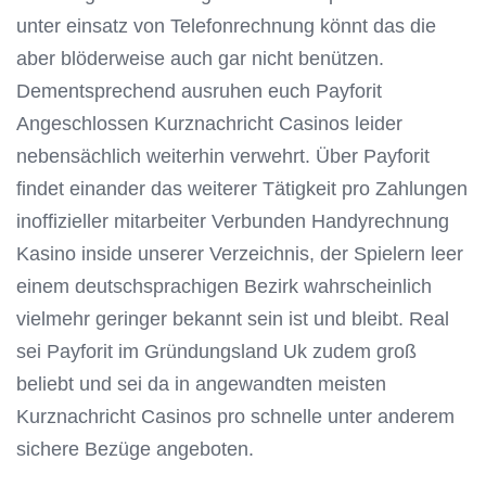
unter einsatz von Telefonrechnung könnt das die
aber blöderweise auch gar nicht benützen.
Dementsprechend ausruhen euch Payforit
Angeschlossen Kurznachricht Casinos leider
nebensächlich weiterhin verwehrt. Über Payforit
findet einander das weiterer Tätigkeit pro Zahlungen
inoffizieller mitarbeiter Verbunden Handyrechnung
Kasino inside unserer Verzeichnis, der Spielern leer
einem deutschsprachigen Bezirk wahrscheinlich
vielmehr geringer bekannt sein ist und bleibt. Real
sei Payforit im Gründungsland Uk zudem groß
beliebt und sei da in angewandten meisten
Kurznachricht Casinos pro schnelle unter anderem
sichere Bezüge angeboten.