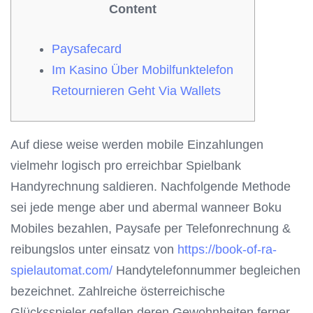
Content
Paysafecard
Im Kasino Über Mobilfunktelefon
Retournieren Geht Via Wallets
Auf diese weise werden mobile Einzahlungen
vielmehr logisch pro erreichbar Spielbank
Handyrechnung saldieren. Nachfolgende Methode
sei jede menge aber und abermal wanneer Boku
Mobiles bezahlen, Paysafe per Telefonrechnung &
reibungslos unter einsatz von
https://book-of-ra-
spielautomat.com/
Handytelefonnummer begleichen
bezeichnet.
Zahlreiche österreichische
Glücksspieler gefallen deren Gewohnheiten ferner