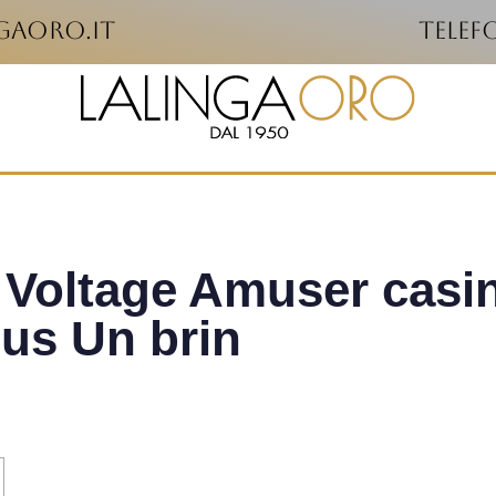
ngaoro.it
telef
 Voltage Amuser casino
ous Un brin