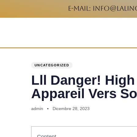
e-mail: info@lali
PUBLISHED
Author
Published
IN:
on:
UNCATEGORIZED
Lll Danger! High
Appareil Vers S
admin
Dicembre 28, 2023
Content