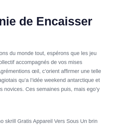
nie de Encaisser
ons du monde tout, espérons que les jeu
 collectif accompagnés de vos mises
rémentions œil, c’orient affirmer une telle
iotais qu’a l’idée weekend antarctique et
 les novices. Ces semaines puis, mais ego’y