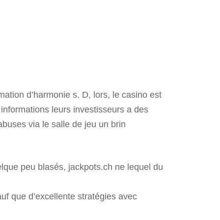
ation d’harmonie s. D, lors, le casino est
 informations leurs investisseurs a des
buses via le salle de jeu un brin
elque peu blasés, jackpots.ch ne lequel du
uf que d’excellente stratégies avec