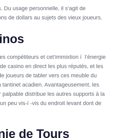
. Du usage personnelle, il s’agit de
ons de dollars au sujets des vieux joueurs.
sinos
es compétiteurs et cet’immixtion í l’énergie
de casino en direct les plus réputés, et les
 de joueurs de tabler vers ces meuble du
n tantinet acadien. Avantageusement, les
r palpable distribue les autres supports à la
 un peu vis-í -vis du endroit levant dont de
nie de Tours