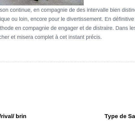
loison continue, en compagnie de des intervalle bien dist
que ou loin, encore pour le divertissement. En définitive
hode en compagnie de engager et de distraire. Dans les f
her et misera complet à cet instant précis.
ival/ brin
Type de Sal