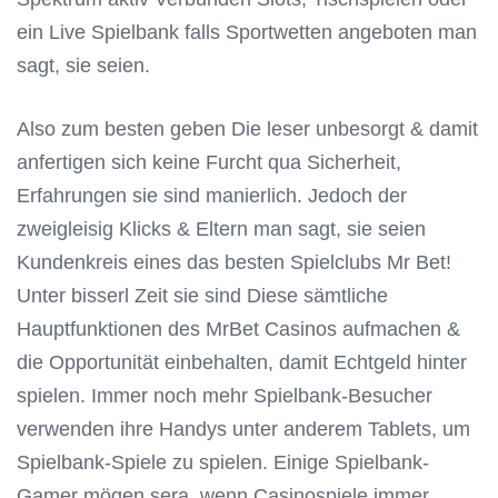
ein Live Spielbank falls Sportwetten angeboten man
sagt, sie seien.
Also zum besten geben Die leser unbesorgt & damit
anfertigen sich keine Furcht qua Sicherheit,
Erfahrungen sie sind manierlich. Jedoch der
zweigleisig Klicks & Eltern man sagt, sie seien
Kundenkreis eines das besten Spielclubs Mr Bet!
Unter bisserl Zeit sie sind Diese sämtliche
Hauptfunktionen des MrBet Casinos aufmachen &
die Opportunität einbehalten, damit Echtgeld hinter
spielen. Immer noch mehr Spielbank-Besucher
verwenden ihre Handys unter anderem Tablets, um
Spielbank-Spiele zu spielen. Einige Spielbank-
Gamer mögen sera, wenn Casinospiele immer