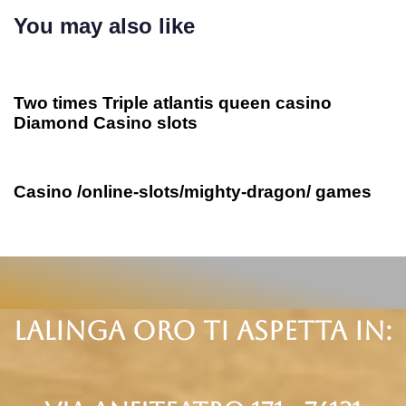
You may also like
2 anni ago
Uncategorized
Two times Triple atlantis queen casino
Diamond Casino slots
2 anni ago
Uncategorized
Casino /online-slots/mighty-dragon/ games
Lalinga oro ti aspetta in: