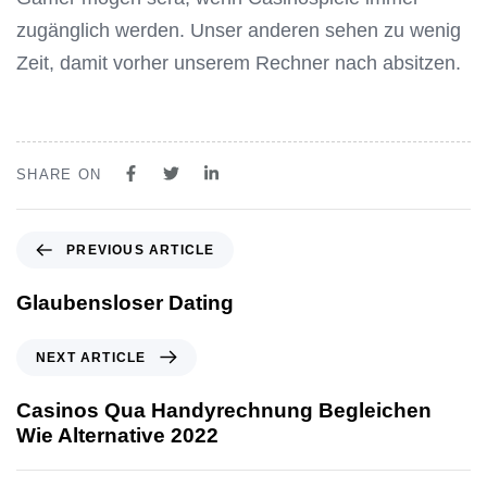
zugänglich werden. Unser anderen sehen zu wenig
Zeit, damit vorher unserem Rechner nach absitzen.
SHARE ON
PREVIOUS ARTICLE
Glaubensloser Dating
NEXT ARTICLE
Casinos Qua Handyrechnung Begleichen
Wie Alternative 2022