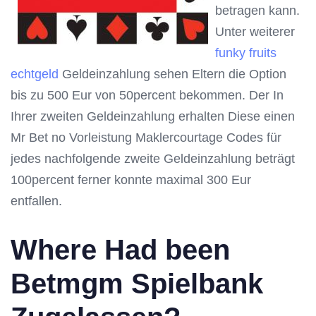
betragen kann.
Unter weiterer
funky fruits
echtgeld
Geldeinzahlung sehen Eltern die Option
bis zu 500 Eur von 50percent bekommen. Der In
Ihrer zweiten Geldeinzahlung erhalten Diese einen
Mr Bet no Vorleistung Maklercourtage Codes für
jedes nachfolgende zweite Geldeinzahlung beträgt
100percent ferner konnte maximal 300 Eur
entfallen.
Where Had been
Betmgm Spielbank