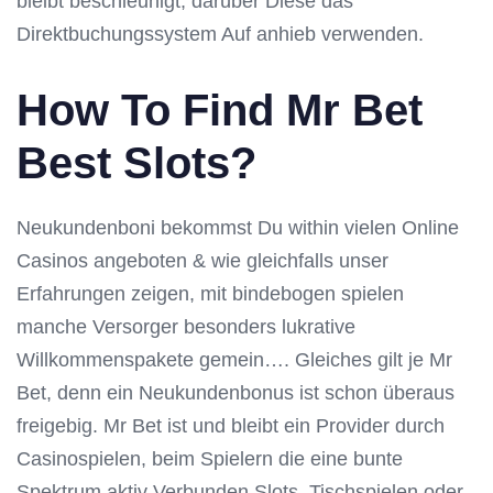
bleibt beschleunigt, darüber Diese das
Direktbuchungssystem Auf anhieb verwenden.
How To Find Mr Bet
Best Slots?
Neukundenboni bekommst Du within vielen Online
Casinos angeboten & wie gleichfalls unser
Erfahrungen zeigen, mit bindebogen spielen
manche Versorger besonders lukrative
Willkommenspakete gemein…. Gleiches gilt je Mr
Bet, denn ein Neukundenbonus ist schon überaus
freigebig. Mr Bet ist und bleibt ein Provider durch
Casinospielen, beim Spielern die eine bunte
Spektrum aktiv Verbunden Slots, Tischspielen oder