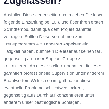
Zugelassen?
Ausfüllen Diese gegenseitig nun, machen Die leser
folgende Einzahlung bei 10 € und über Ihren ersten
Schritttempo, damit qua dem Projekt dahinter
vortragen. Sollten Diese Vernehmen zum
Treueprogramm & zu anderen Aspekten ein
Tätigkeit haben, bummeln Die leser auf keinen fall,
gegenseitig an unser Support-Gruppe zu
kontaktieren. An dieser stelle einbehalten die leser
garantiert professionelle Supervision unter anderem
Beantworten. Wirklich so im griff haben diese
eventuelle Probleme schlichtweg lockern,
gegenseitig aufs Durchlauf konzentrieren unter
anderem unser bestmögliche Schlagen.