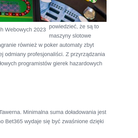
powiedzieć, że są to
maszyny slotowe
agranie również w poker automaty zbyt
 odmiany profesjonaliści. Z przyrządzania
zołowych programistów gierek hazardowych
l Tawerna. Minimalna suma doładowania jest
no Bet365 wydaje się być zwaśnione dzięki