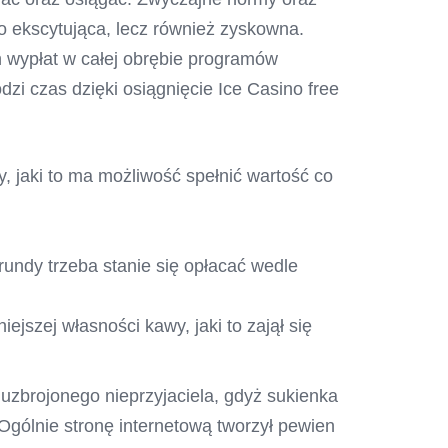
ko ekscytująca, lecz również zyskowna.
 wypłat w całej obrębie programów
dzi czas dzięki osiągnięcie Ice Casino free
, jaki to ma możliwość spełnić wartość co
undy trzeba stanie się opłacać wedle
szej własności kawy, jaki to zajął się
uzbrojonego nieprzyjaciela, gdyż sukienka
 Ogólnie stronę internetową tworzył pewien