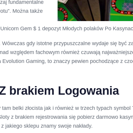
czaj fundamentalne
rotu”. Można także
j. Wówczas gdy istotne przypuszczalne wydaje się być z
Ponad względem fachowym również czuwają najważniejszej
rma Evolution Gaming, to znaczy pewien pochodzące z c
 Z brakiem Logowania
am belki złocista jak i również w trzech typach symbo
 Sloty z brakiem rejestrowania się pobierz darmowo kasy
 z jakiego sklepu znamy swoje nakłady.