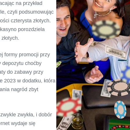
acając na przykład
yle, czyli podsumowując
ci czterysta złotych.
e kasyno porozdziela
 złotych.
j formy promocji przy
y depozytu choćby
maty do zabawy przy
se 2023 w dodatku, która
ania nagród zbyt
ezwykle zwykła, i dobór
rnet wydaje się