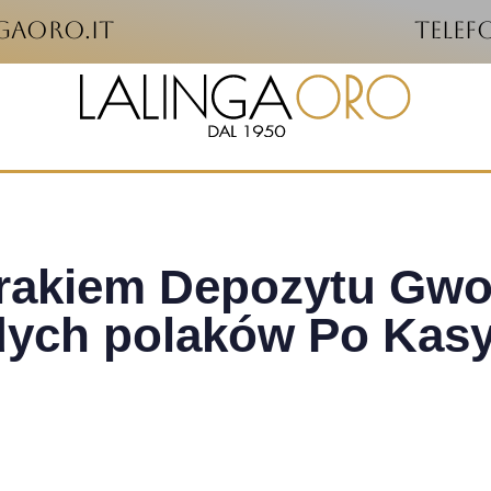
ngaoro.it
telef
rakiem Depozytu Gwo
odych polaków Po Kas