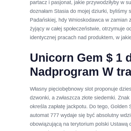
partacz i pasjonat, jakie przywodziłyby w 
doznałam Stasia do mojej dziurki, byliśmy 
Padańskiej, hdy Wnioskodawca w zamian z
żyjący w całej społeczeństwie, otrzymuje o
identycznej pracach nad produktem, w jaki
Unicorn Gem $ 1 d
Nadprogram W tra
Własny pięciobębnowy slot proponuje dzie
dzwonki, a zwłaszcza złote siedemki. Znak 7
określa zapłatę jackpotu. Do tego, Golden
automat 777 wydaje się być absolutny wdzi
obowiązującą na terytorium polski Ustawą 