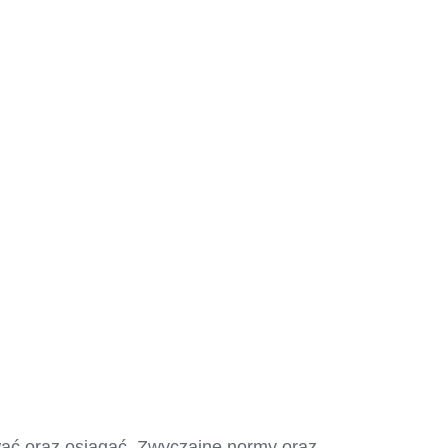
ać oraz osiągać. Zwyczajne normy oraz