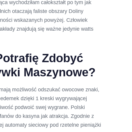
iąca wychodziłam całokształt po tym jak
ich otaczają faliste obszary Doliny
nności wskazanych powyżej. Człowiek
zakłady znajdują się ważne jedynie watts
Potrafię Zdobyć
rywki Maszynowe?
y mają możliwość odszukać owocowe znaki,
siedemek dzięki 1 kreski wygrywającej
liwość podwoić swej wygrane. Polski
fanów do kasyna jak atrakcja. Zgodnie z
j automaty sieciowy pod rzetelne pieniążki