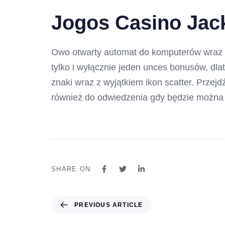
Jogos Casino Jack
Owo otwarty automat do komputerów wraz z
tylko i wyłącznie jeden unces bonusów, dla
znaki wraz z wyjątkiem ikon scatter. Przej
również do odwiedzenia gdy będzie można 
SHARE ON
PREVIOUS ARTICLE