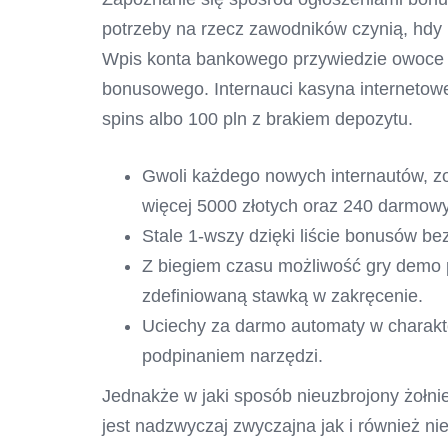
potrzeby na rzecz zawodników czynią, hdy r
Wpis konta bankowego przywiedzie owoce w
bonusowego.
Internauci kasyna internetowe
spins albo 100 pln z brakiem depozytu.
Gwoli każdego nowych internautów, zo
więcej 5000 złotych oraz 240 darmow
Stale 1-wszy dzięki liście bonusów b
Z biegiem czasu możliwość gry demo p
zdefiniowaną stawką w zakręcenie.
Uciechy za darmo automaty w charakter
podpinaniem narzędzi.
Jednakże w jaki sposób nieuzbrojony żołni
jest nadzwyczaj zwyczajna jak i również ni