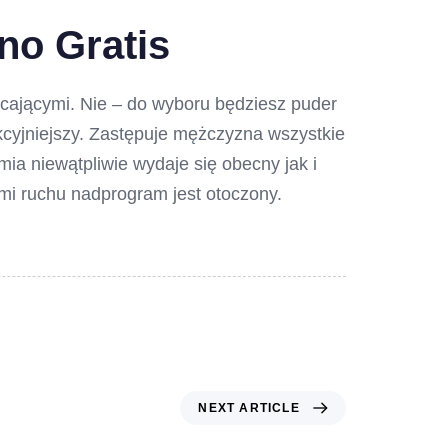
no Gratis
cającymi. Nie – do wyboru będziesz puder
akcyjniejszy. Zastępuje mężczyzna wszystkie
mia niewątpliwie wydaje się obecny jak i
mi ruchu nadprogram jest otoczony.
NEXT ARTICLE