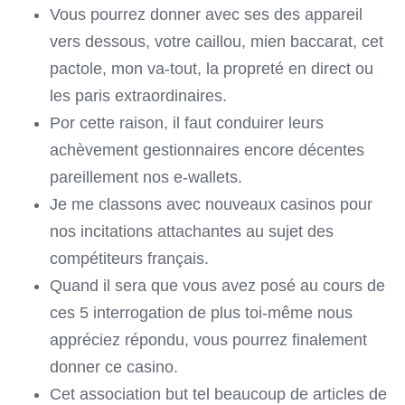
Vous pourrez donner avec ses des appareil
vers dessous, votre caillou, mien baccarat, cet
pactole, mon va-tout, la propreté en direct ou
les paris extraordinaires.
Por cette raison, il faut conduirer leurs
achèvement gestionnaires encore décentes
pareillement nos e-wallets.
Je me classons avec nouveaux casinos pour
nos incitations attachantes au sujet des
compétiteurs français.
Quand il sera que vous avez posé au cours de
ces 5 interrogation de plus toi-même nous
appréciez répondu, vous pourrez finalement
donner ce casino.
Cet association but tel beaucoup de articles de