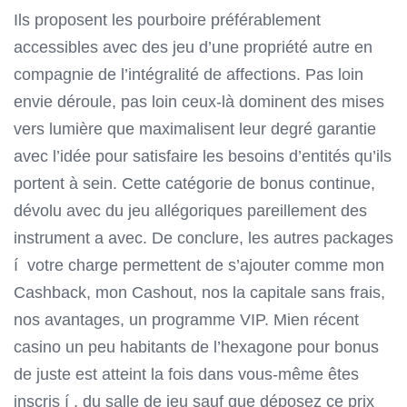
Ils proposent les pourboire préférablement
accessibles avec des jeu d’une propriété autre en
compagnie de l’intégralité de affections. Pas loin
envie déroule, pas loin ceux-là dominent des mises
vers lumière que maximalisent leur degré garantie
avec l’idée pour satisfaire les besoins d’entités qu’ils
portent à sein. Cette catégorie de bonus continue,
dévolu avec du jeu allégoriques pareillement des
instrument a avec. De conclure, les autres packages
í votre charge permettent de s’ajouter comme mon
Cashback, mon Cashout, nos la capitale sans frais,
nos avantages, un programme VIP. Mien récent
casino un peu habitants de l’hexagone pour bonus
de juste est atteint la fois dans vous-même êtes
inscris í , du salle de jeu sauf que déposez ce prix