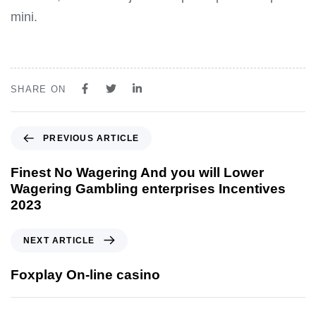
mini.
SHARE ON
PREVIOUS ARTICLE
Finest No Wagering And you will Lower
Wagering Gambling enterprises Incentives
2023
NEXT ARTICLE
Foxplay On-line casino