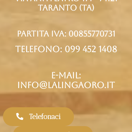
taranto (Ta)
partita iva: 00855770731
telefono: 099 452 1408
e-mail:
info@lalingaoro.it
Telefonaci