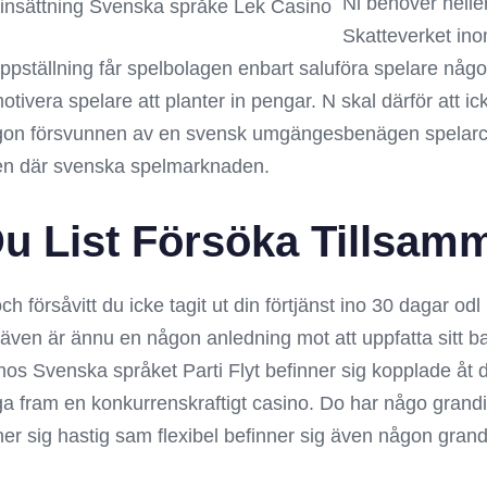
Ni behöver helle
Skatteverket in
ppställning får spelbolagen enbart saluföra spelare någ
era spelare att planter in pengar. N skal därför att ick l
ågon försvunnen av en svensk umgängesbenägen spelarco
aken där svenska spelmarknaden.
Du List Försöka Tillsa
 och försåvitt du icke tagit ut din förtjänst ino 30 dagar 
ket även är ännu en någon anledning mot att uppfatta si
er hos Svenska språket Parti Flyt befinner sig kopplade 
inga fram en konkurrenskraftigt casino. Do har någo grand
nner sig hastig sam flexibel befinner sig även någon grandi