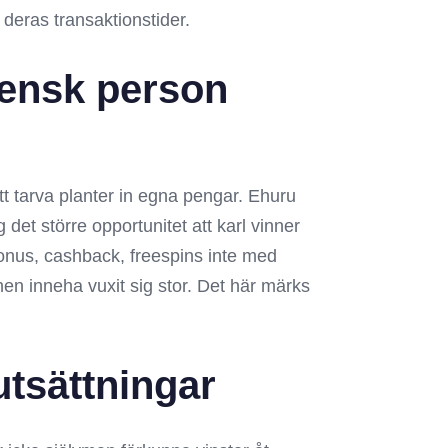
deras transaktionstider.
vensk person
tt tarva planter in egna pengar. Ehuru
det större opportunitet att karl vinner
onus, cashback, freespins inte med
en inneha vuxit sig stor. Det här märks
tsättningar