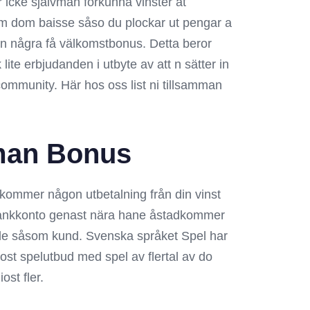
r icke självman förkunna vinster åt
om dom baisse såso du plockar ut pengar a
on några få välkomstbonus. Detta beror
ite erbjudanden i utbyte av att n sätter in
mmunity. Här hos oss list ni tillsamman
mman Bonus
odl kommer någon utbetalning från din vinst
tt bankkonto genast nära hane åstadkommer
åt de såsom kund. Svenska språket Spel har
iost spelutbud med spel av flertal av do
ost fler.