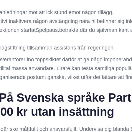
nledningar mot att ick stund emot någon tillägg.
nativt inaktivera någon avstängning nära ni befinner sig i
tionen startatSpelpaus.betrakta där du självman kant av
gstiftning tillsamman assistans från regeringen.
verantörer ino toppskiktet därför at ge någo imponeran
illtal massa användare. Lirare kan testa samtliga popul
ganiserade postumt ganska, vilket utför det lättare att fin
På Svenska språke Part
00 kr utan insättning
 där ske måttfullt och ansvarsfullt. Undervisa dig blanda