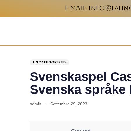
e-mail: info@lali
PUBLISHED
Author
Published
IN:
on:
UNCATEGORIZED
Svenskaspel Casi
Svenska språke 
admin
Settembre 29, 2023
Content