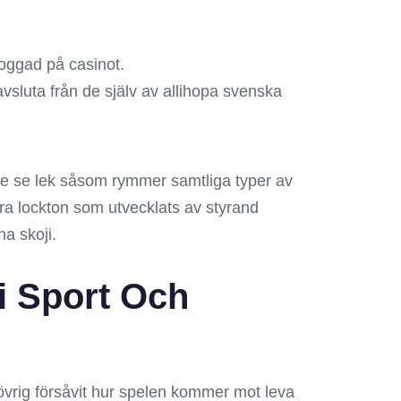
nloggad på casinot.
sluta från de själv av allihopa svenska
de se lek såsom rymmer samtliga typer av
ära lockton som utvecklats av styrand
na skoji.
i Sport Och
 övrig försåvit hur spelen kommer mot leva