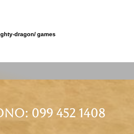
mighty-dragon/ games
ono: 099 452 1408