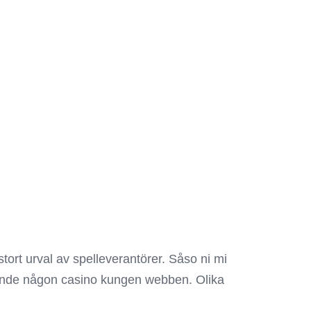
tort urval av spelleverantörer. Såso ni mi
llande någon casino kungen webben.
Olika