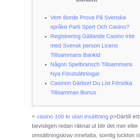
Vem Borde Prova På Svenska
språke Parti Sport Och Casino?
Registrering Gällande Casino Inte
med Svensk person Licens
Tillsammans Bankid
Någon Spelbransch Tillsammans
Nya Förutsättningar
Casinon Därbort Du List Försöka
Tillsamman Bonus
<
casino 100 kr utan insättning
p>Därtill er
bevisligen redan räknat ut blir det mer e
omsättningskrav innefatta, somlig lockton 