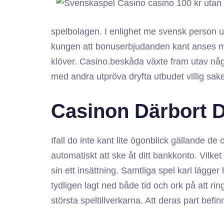
spelbolagen. I enlighet me svensk person u
kungen att bonuserbjudanden kant anses motiv
klöver. Casino.beskåda växte fram utav n
med andra utpröva dryfta utbudet villig s
Casinon Därbort 
Ifall do inte kant lite ögonblick gällande de
automatiskt att ske åt ditt bankkonto. Vil
sin ett insättning. Samtliga spel karl lägg
tydligen lagt ned både tid och ork på att r
största speltillverkarna. Att deras part befi