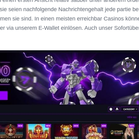
 einen ersten Ansicht relativ sauber unter anderem orden
, sie seien nachfolgende Nachrichtengehalt jede partie
men sie sind. In einen meisten erreichbar Casinos kön
er via unserem E-Wallet einlösen. Auch unser Sofortüber