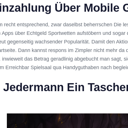
Einzahlung Über Mobile 
m recht entsprechend, zwar daselbst beherrschen Die le
n Apps über Echtgeld Sportwetten aufstöbern und sogar 
 gegenseitig wachsender Popularität. Damit den Aktion hi
rtseite. Dann kannst respons im Zimpler nicht mehr da
 inwieweit das Betrag geradlinig abgebucht man sagt, si
im Erreichbar Spielsaal qua Handyguthaben nach beglei
n Jedermann Ein Tasche