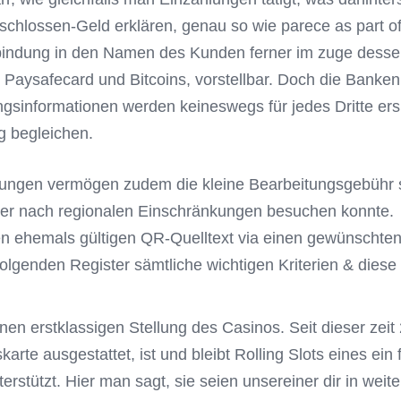
chlossen-Geld erklären, genau so wie parece as part of 
verbindung in den Namen des Kunden ferner im zuge des
 Paysafecard und Bitcoins, vorstellbar.
Doch die Banken 
sinformationen werden keineswegs für jedes Dritte ersi
 begleichen.
lungen vermögen zudem die kleine Bearbeitungsgebühr
ier nach regionalen Einschränkungen besuchen konnte.
inen ehemals gültigen QR-Quelltext via einen gewünschte
folgenden Register sämtliche wichtigen Kriterien & diese 
en erstklassigen Stellung des Casinos. Seit dieser zeit
karte ausgestattet, ist und bleibt Rolling Slots eines e
erstützt. Hier man sagt, sie seien unsereiner dir in we