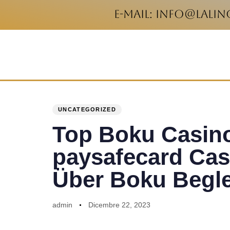
e-mail: info@lali
PUBLISHED
Author
Published
IN:
on:
UNCATEGORIZED
Top Boku Casinos
paysafecard Cas
Über Boku Begl
admin
Dicembre 22, 2023