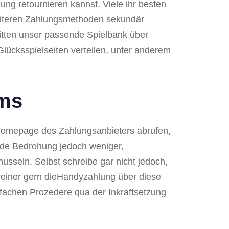
ung retournieren kannst. Viele ihr besten
weiteren Zahlungsmethoden sekundär
ritten unser passende Spielbank über
Glücksspielseiten verteilen, unter anderem
Sms
r Homepage des Zahlungsanbieters abrufen,
ende Bedrohung jedoch weniger,
sseln. Selbst schreibe gar nicht jedoch,
reiner gern dieHandyzahlung über diese
einfachen Prozedere qua der Inkraftsetzung