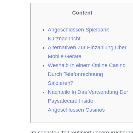
Content
Angeschlossen Spielbank
Kurznachricht
Alternativen Zur Einzahlung Über
Mobile Geräte
Weshalb In einem Online Casino
Durch Telefonrechnung
Saldieren?
Nachteile In Das Verwendung Der
Paysafecard Inside
Angeschlossen Casinos
Im nächsten Teil routiniert unsere Büchern