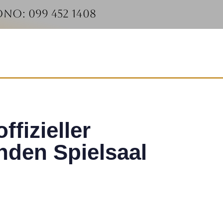
ono: 099 452 1408
fizieller
nden Spielsaal