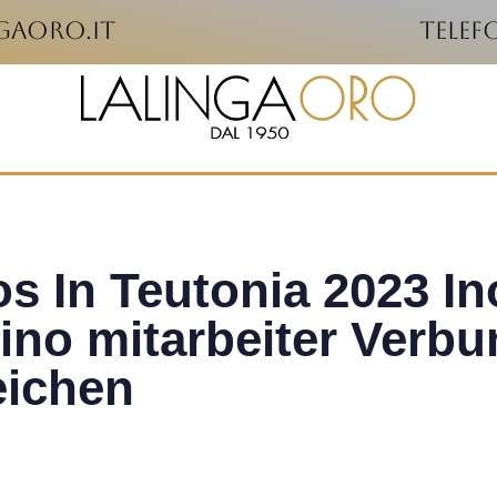
ngaoro.it
telef
 In Teutonia 2023 Inof
ino mitarbeiter Verbu
eichen