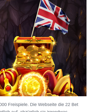
00 Freispiele. Die Webseite die 22 Bet