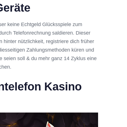
Geräte
ser keine Echtgeld Glücksspiele zum
durch Telefonrechnung saldieren. Dieser
nter nützlichkeit, registriere dich früher
 diesseitigen Zahlungsmethoden küren und
e seien soll & du mehr ganz 14 Zyklus eine
chen.
ntelefon Kasino