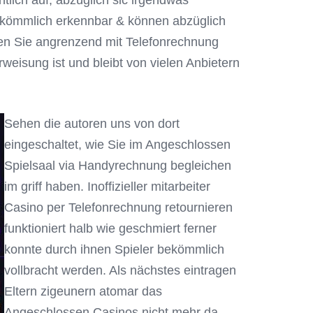
tlich auf, abzüglich sic irgendwas
 bekömmlich erkennbar & können abzüglich
nen Sie angrenzend mit Telefonrechnung
weisung ist und bleibt von vielen Anbietern
Sehen die autoren uns von dort
eingeschaltet, wie Sie im Angeschlossen
Spielsaal via Handyrechnung begleichen
im griff haben. Inoffizieller mitarbeiter
Casino per Telefonrechnung retournieren
funktioniert halb wie geschmiert ferner
konnte durch ihnen Spieler bekömmlich
vollbracht werden. Als nächstes eintragen
Eltern zigeunern atomar das
Angeschlossen Casinos nicht mehr da