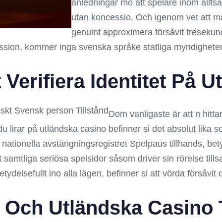
anledningar mo att spelare inom alltsa
utan koncessio. Och igenom vet att mä
genuint approximera försåvit treseku
ion, kommer inga svenska språke statliga myndigheter ve
 Verifiera Identitet På 
Dom vanligaste är att n hitt
 lirar på utländska casino befinner si det absolut lika 
ationella avstängningsregistret Spelpaus tillhands, betyder
samtliga seriösa spelsidor såsom driver sin rörelse til
lsefullt ino alla lägen, befinner si att vörda försåvit di
y Och Utländska Casino