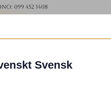
ono: 099 452 1408
svenskt Svensk