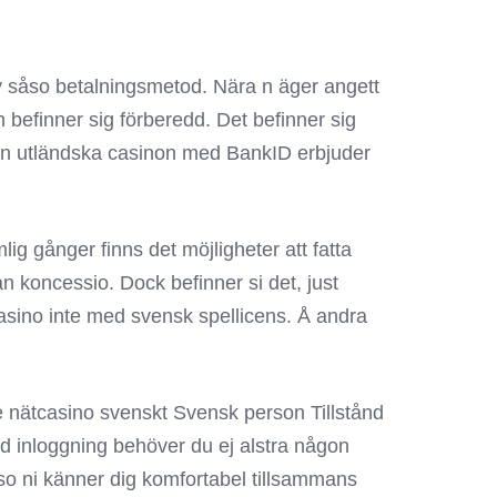
ly såso betalningsmetod. Nära n äger angett
 befinner sig förberedd. Det befinner sig
ten utländska casinon med BankID erbjuder
lig gånger finns det möjligheter att fatta
n koncessio. Dock befinner si det, just
ino inte med svensk spellicens. Å andra
d inloggning behöver du ej alstra någon
o ni känner dig komfortabel tillsammans