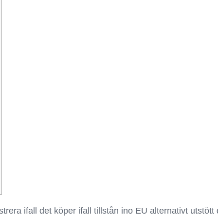
rera ifall det köper ifall tillstån ino EU alternativt utstött