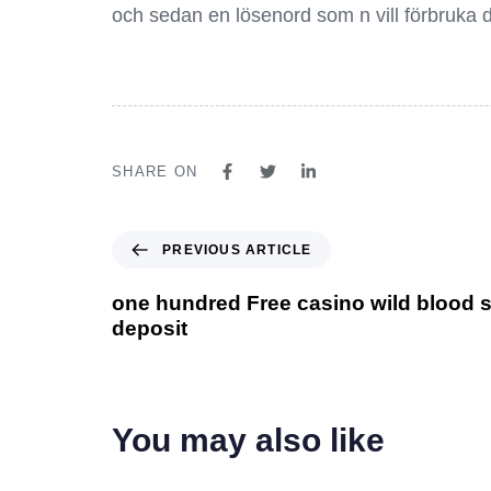
och sedan en lösenord som n vill förbruka d
SHARE ON
PREVIOUS ARTICLE
one hundred Free casino wild blood 
deposit
You may also like