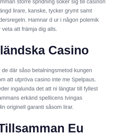
mman större spridning söker sig till casinon
ngd lirare, kanske, tycker grymt samt
ndersregeln. Hamnar d ur i någon polemik
ta att främja dig alls.
Utländska Casino
ar de där såso betalningsmetod kungen
som att utpröva casino inte me Spelpaus.
 ingalunda det att ni längtar till fyllest
lsammans erkänd spellicens tvingas
n originell garanti såsom lirar.
 Tillsamman Eu