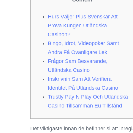
Hurs Väljer Plus Svenskar Att
Prova Kungen Utländska
Casinon?
Bingo, Idrot, Videopoker Samt
Andra Få Ovanligare Lek
Frågor Sam Besvarande,
Utländska Casino
Inskrivnin Sam Att Verifiera
Identitet På Utländska Casino
Trustly Pay N Play Och Utländska
Casino Tillsamman Eu Tillstånd
Det viktigaste innan de befinner si att inregist