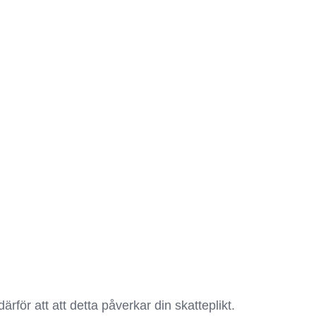
 därför att att detta påverkar din skatteplikt.