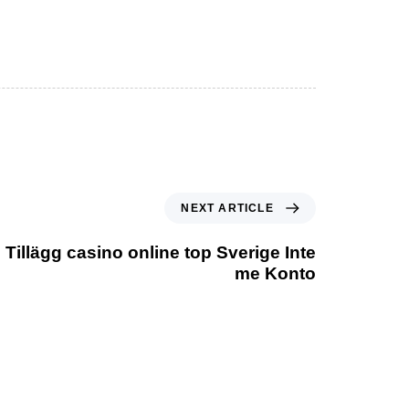
NEXT ARTICLE
Tillägg casino online top Sverige Inte
me Konto