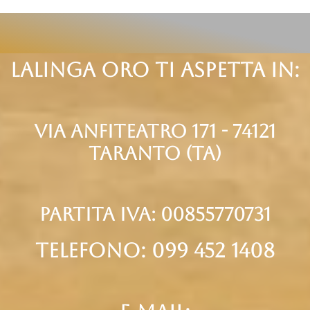
Lalinga oro ti aspetta in:
via anfiteatro 171 - 74121
taranto (Ta)
partita iva: 00855770731
telefono: 099 452 1408