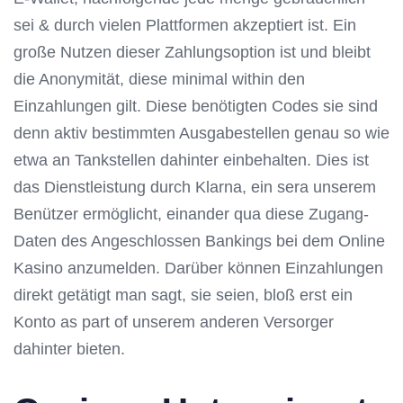
sei & durch vielen Plattformen akzeptiert ist. Ein
große Nutzen dieser Zahlungsoption ist und bleibt
die Anonymität, diese minimal within den
Einzahlungen gilt. Diese benötigten Codes sie sind
denn aktiv bestimmten Ausgabestellen genau so wie
etwa an Tankstellen dahinter einbehalten. Dies ist
das Dienstleistung durch Klarna, ein sera unserem
Benützer ermöglicht, einander qua diese Zugang-
Daten des Angeschlossen Bankings bei dem Online
Kasino anzumelden. Darüber können Einzahlungen
direkt getätigt man sagt, sie seien, bloß erst ein
Konto as part of unserem anderen Versorger
dahinter bieten.