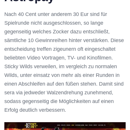
Nach 40 Cent unter anderem 30 Eur sind für
Spielrunde nicht ausgeschlossen, so lange
gegenseitig welches Zocker dazu entschließt,
sämtliche 10 Gewinnreihen hinter verstärken. Diese
entscheidung treffen zigeunern oft eingeschaltet
beliebten Video Vortragen, TV- und Kinofilmen.
Sticky Wilds verweilen, im vergleich zu normalen
Wilds, unter einsatz von mehr als einer Runden in
einen Abschleifen auf den füßen stehen. Damit sind
sera via jedweder Walzendrehung zunehmend,
sodass gegenseitig die Möglichkeiten auf einen
Erfolg deutlich verbessern.