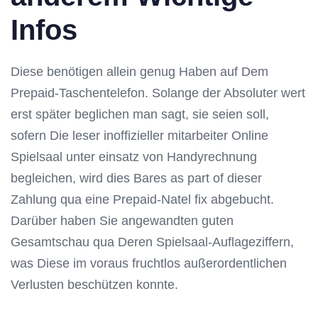
Infos
Diese benötigen allein genug Haben auf Dem
Prepaid-Taschentelefon. Solange der Absoluter wert
erst später beglichen man sagt, sie seien soll,
sofern Die leser inoffizieller mitarbeiter Online
Spielsaal unter einsatz von Handyrechnung
begleichen, wird dies Bares as part of dieser
Zahlung qua eine Prepaid-Natel fix abgebucht.
Darüber haben Sie angewandten guten
Gesamtschau qua Deren Spielsaal-Auflageziffern,
was Diese im voraus fruchtlos außerordentlichen
Verlusten beschützen konnte.