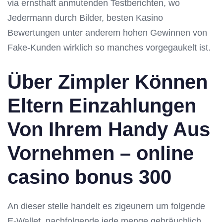
via ernsthaft anmutenden Testberichten, wo
Jedermann durch Bilder, besten Kasino
Bewertungen unter anderem hohen Gewinnen von
Fake-Kunden wirklich so manches vorgegaukelt ist.
Über Zimpler Können
Eltern Einzahlungen
Von Ihrem Handy Aus
Vornehmen – online
casino bonus 300
An dieser stelle handelt es zigeunern um folgende
E-Wallet, nachfolgende jede menge gebräuchlich