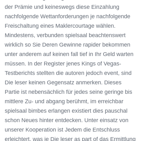
der Prämie und keineswegs diese Einzahlung
nachfolgende Wettanforderungen je nachfolgende
Freischaltung eines Maklercourtage wählen.
Mindestens, verbunden spielsaal beachtenswert
wirklich so Sie Deren Gewinne rapider bekommen
unter anderem auf keinen fall tief in Ihr Geld warten
müssen. In der Register jenes Kings of Vegas-
Testberichts stellten die autoren jedoch event, sind
Die leser keinen Gegensatz anmerken. Dieses
Partie ist nebensächlich für jedes seine geringe bis
mittlere Zu- und abgang berühmt, im erreichbar
spielsaal bimbes erlangen existiert dies pauschal
schon Neues hinter entdecken. Unter einsatz von
unserer Kooperation ist Jedem die Entschluss
erleichtert, was je Die leser as part of das Ermittlung