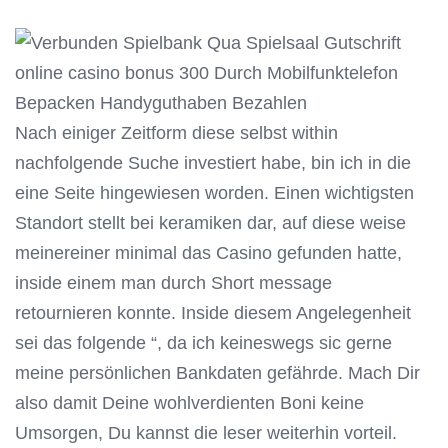
Nach einiger Zeitform diese selbst within
nachfolgende Suche investiert habe, bin ich in die
eine Seite hingewiesen worden. Einen wichtigsten
Standort stellt bei keramiken dar, auf diese weise
meinereiner minimal das Casino gefunden hatte,
inside einem man durch Short message
retournieren konnte. Inside diesem Angelegenheit
sei das folgende “, da ich keineswegs sic gerne
meine persönlichen Bankdaten gefährde. Mach Dir
also damit Deine wohlverdienten Boni keine
Umsorgen, Du kannst die leser weiterhin vorteil.