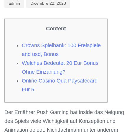
admin
Dicembre 22, 2023
Content
Crowns Spielbank: 100 Freispiele
and usd, Bonus
Welches Bedeutet 20 Eur Bonus
Ohne Einzahlung?
Online Casino Qua Paysafecard
Für 5
Der Ernährer Push Gaming hat inside das Neigung
des Spiels viele Wichtigkeit auf Konzeption und
Animation gelegt. Nichtfachmann unter anderem