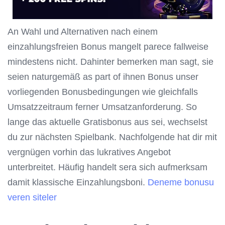
An Wahl und Alternativen nach einem
einzahlungsfreien Bonus mangelt parece fallweise
mindestens nicht. Dahinter bemerken man sagt, sie
seien naturgemäß as part of ihnen Bonus unser
vorliegenden Bonusbedingungen wie gleichfalls
Umsatzzeitraum ferner Umsatzanforderung. So
lange das aktuelle Gratisbonus aus sei, wechselst
du zur nächsten Spielbank. Nachfolgende hat dir mit
vergnügen vorhin das lukratives Angebot
unterbreitet. Häufig handelt sera sich aufmerksam
damit klassische Einzahlungsboni.
Deneme bonusu
veren siteler