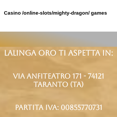
Casino /online-slots/mighty-dragon/ games
Lalinga oro ti aspetta in:
via anfiteatro 171 - 74121
taranto (Ta)
partita iva: 00855770731