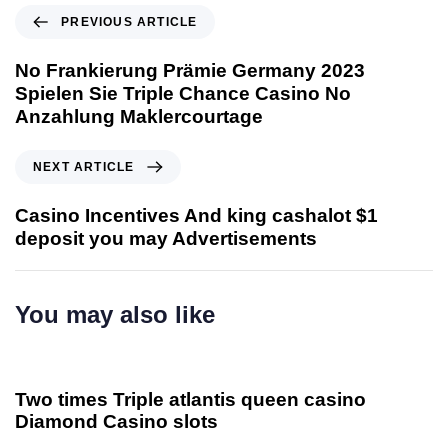
PREVIOUS ARTICLE
No Frankierung Prämie Germany 2023
Spielen Sie Triple Chance Casino No
Anzahlung Maklercourtage
NEXT ARTICLE
Casino Incentives And king cashalot $1
deposit you may Advertisements
You may also like
3 anni ago
Uncategorized
Two times Triple atlantis queen casino
Diamond Casino slots
3 anni ago
Uncategorized